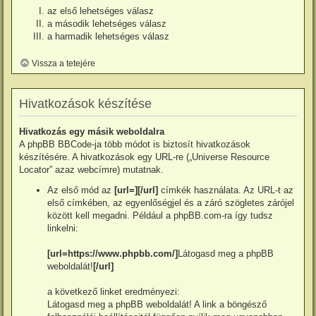
az első lehetséges válasz
a második lehetséges válasz
a harmadik lehetséges válasz
Vissza a tetejére
Hivatkozások készítése
Hivatkozás egy másik weboldalra
A phpBB BBCode-ja több módot is biztosít hivatkozások
készítésére. A hivatkozások egy URL-re („Universe Resource
Locator” azaz webcímre) mutatnak.
Az első mód az
[url=][/url]
címkék használata. Az URL-t az
első címkében, az egyenlőségjel és a záró szögletes zárójel
között kell megadni. Például a phpBB.com-ra így tudsz
linkelni:
[url=https://www.phpbb.com/]
Látogasd meg a phpBB
weboldalát!
[/url]
a következő linket eredményezi:
Látogasd meg a phpBB weboldalát!
A link a böngésző