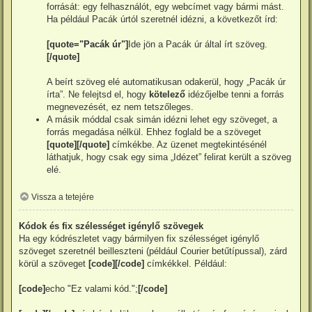
forrását: egy felhasználót, egy webcímet vagy bármi mást.
Ha például Pacák úrtól szeretnél idézni, a következőt írd:
[quote="Pacák úr"]
Ide jön a Pacák úr által írt szöveg.
[/quote]
A beírt szöveg elé automatikusan odakerül, hogy „Pacák úr
írta”. Ne felejtsd el, hogy
kötelező
idézőjelbe tenni a forrás
megnevezését, ez nem tetszőleges.
A másik móddal csak simán idézni lehet egy szöveget, a
forrás megadása nélkül. Ehhez foglald be a szöveget
[quote][/quote]
címkékbe. Az üzenet megtekintésénél
láthatjuk, hogy csak egy sima „Idézet” felirat került a szöveg
elé.
Vissza a tetejére
Kódok és fix szélességet igénylő szövegek
Ha egy kódrészletet vagy bármilyen fix szélességet igénylő
szöveget szeretnél beilleszteni (például Courier betűtípussal), zárd
körül a szöveget
[code][/code]
címkékkel. Például:
[code]
echo "Ez valami kód.";
[/code]