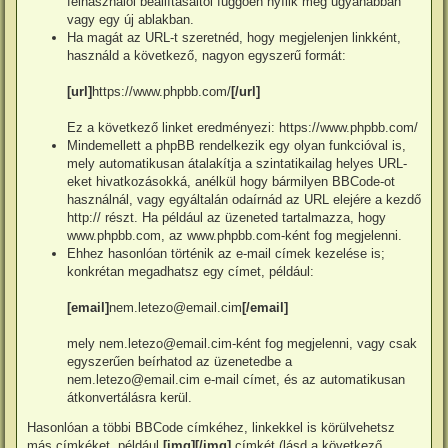
felhasználói beállításaitól függően nyílik meg ugyanabban
vagy egy új ablakban.
Ha magát az URL-t szeretnéd, hogy megjelenjen linkként,
használd a következő, nagyon egyszerű formát:
[url]
https://www.phpbb.com/
[/url]
Ez a következő linket eredményezi:
https://www.phpbb.com/
Mindemellett a phpBB rendelkezik egy olyan funkcióval is,
mely automatikusan átalakítja a szintatikailag helyes URL-
eket hivatkozásokká, anélkül hogy bármilyen BBCode-ot
használnál, vagy egyáltalán odaírnád az URL elejére a kezdő
http:// részt. Ha például az üzeneted tartalmazza, hogy
www.phpbb.com, az
www.phpbb.com
-ként fog megjelenni.
Ehhez hasonlóan történik az e-mail címek kezelése is;
konkrétan megadhatsz egy címet, például:
[email]
nem.letezo@email.cim
[/email]
mely
nem.letezo@email.cim
-ként fog megjelenni, vagy csak
egyszerűen beírhatod az üzenetedbe a
nem.letezo@email.cim e-mail címet, és az automatikusan
átkonvertálásra kerül.
Hasonlóan a többi BBCode címkéhez, linkekkel is körülvehetsz
más címkéket, például
[img][/img]
címkét (lásd a következő