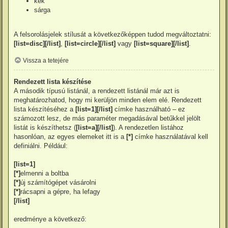
kék
sárga
A felsorolásjelek stílusát a következőképpen tudod megváltoztatni:
[list=disc][/list]
,
[list=circle][/list]
vagy
[list=square][/list]
.
Vissza a tetejére
Rendezett lista készítése
A második típusú listánál, a rendezett listánál már azt is
meghatározhatod, hogy mi kerüljön minden elem elé. Rendezett
lista készítéséhez a
[list=1][/list]
címke használható – ez
számozott lesz, de más paraméter megadásával betűkkel jelölt
listát is készíthetsz (
[list=a][/list]
). A rendezetlen listához
hasonlóan, az egyes elemeket itt is a
[*]
címke használatával kell
definiálni. Például:
[list=1]
[*]
elmenni a boltba
[*]
új számítógépet vásárolni
[*]
rácsapni a gépre, ha lefagy
[/list]
eredménye a következő: