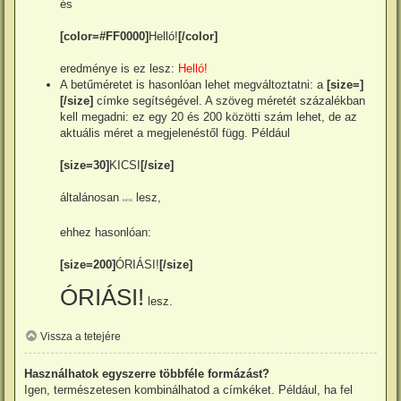
és
[color=#FF0000]
Helló!
[/color]
eredménye is ez lesz:
Helló!
A betűméretet is hasonlóan lehet megváltoztatni: a
[size=]
[/size]
címke segítségével. A szöveg méretét százalékban
kell megadni: ez egy 20 és 200 közötti szám lehet, de az
aktuális méret a megjelenéstől függ. Például
[size=30]
KICSI
[/size]
általánosan
lesz,
KICSI
ehhez hasonlóan:
[size=200]
ÓRIÁSI!
[/size]
ÓRIÁSI!
lesz.
Vissza a tetejére
Használhatok egyszerre többféle formázást?
Igen, természetesen kombinálhatod a címkéket. Például, ha fel