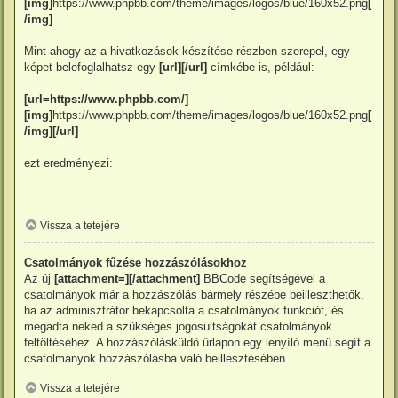
[img]
https://www.phpbb.com/theme/images/logos/blue/160x52.png
[
/img]
Mint ahogy az a hivatkozások készítése részben szerepel, egy
képet belefoglalhatsz egy
[url][/url]
címkébe is, például:
[url=https://www.phpbb.com/]
[img]
https://www.phpbb.com/theme/images/logos/blue/160x52.png
[
/img][/url]
ezt eredményezi:
Vissza a tetejére
Csatolmányok fűzése hozzászólásokhoz
Az új
[attachment=][/attachment]
BBCode segítségével a
csatolmányok már a hozzászólás bármely részébe beilleszthetők,
ha az adminisztrátor bekapcsolta a csatolmányok funkciót, és
megadta neked a szükséges jogosultságokat csatolmányok
feltöltéséhez. A hozzászólásküldő űrlapon egy lenyíló menü segít a
csatolmányok hozzászólásba való beillesztésében.
Vissza a tetejére