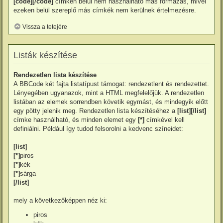
[code][/code]
címkén belül nem használható más formázás, mivel
ezeken belül szereplő más címkék nem kerülnek értelmezésre.
Vissza a tetejére
Listák készítése
Rendezetlen lista készítése
A BBCode két fajta listatípust támogat: rendezetlent és rendezettet.
Lényegében ugyanazok, mint a HTML megfelelőjük. A rendezetlen
listában az elemek sorrendben követik egymást, és mindegyik előtt
egy pötty jelenik meg. Rendezetlen lista készítéséhez a
[list][/list]
címke használható, és minden elemet egy
[*]
címkével kell
definiálni. Például így tudod felsorolni a kedvenc színeidet:
[list]
[*]
piros
[*]
kék
[*]
sárga
[/list]
mely a következőképpen néz ki:
piros