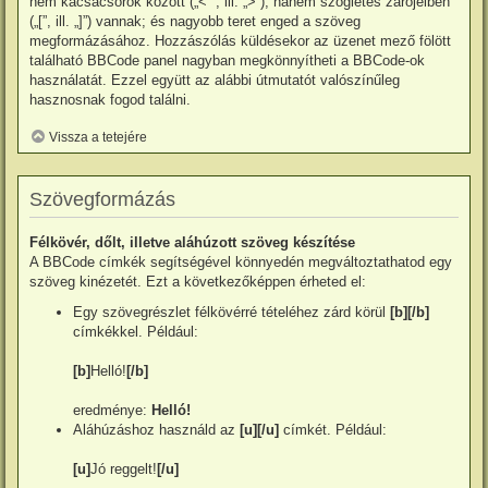
nem kacsacsőrök között („<” , ill. „>”), hanem szögletes zárójelben
(„[”, ill. „]”) vannak; és nagyobb teret enged a szöveg
megformázásához. Hozzászólás küldésekor az üzenet mező fölött
található BBCode panel nagyban megkönnyítheti a BBCode-ok
használatát. Ezzel együtt az alábbi útmutatót valószínűleg
hasznosnak fogod találni.
Vissza a tetejére
Szövegformázás
Félkövér, dőlt, illetve aláhúzott szöveg készítése
A BBCode címkék segítségével könnyedén megváltoztathatod egy
szöveg kinézetét. Ezt a következőképpen érheted el:
Egy szövegrészlet félkövérré tételéhez zárd körül
[b][/b]
címkékkel. Például:
[b]
Helló!
[/b]
eredménye:
Helló!
Aláhúzáshoz használd az
[u][/u]
címkét. Például:
[u]
Jó reggelt!
[/u]