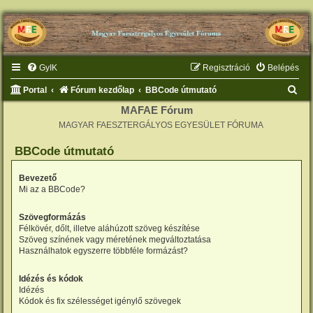
GyIK
Regisztráció
Belépés
K
Portal
Fórum kezdőlap
BBCode útmutató
e
MAFAE Fórum
MAGYAR FAESZTERGÁLYOS EGYESÜLET FÓRUMA
r
e
BBCode útmutató
s
Bevezető
é
Mi az a BBCode?
s
Szövegformázás
Félkövér, dőlt, illetve aláhúzott szöveg készítése
Szöveg színének vagy méretének megváltoztatása
Használhatok egyszerre többféle formázást?
Idézés és kódok
Idézés
Kódok és fix szélességet igénylő szövegek