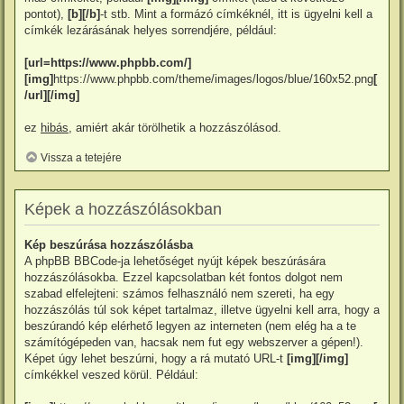
pontot),
[b][/b]
-t stb. Mint a formázó címkéknél, itt is ügyelni kell a
címkék lezárásának helyes sorrendjére, például:
[url=https://www.phpbb.com/]
[img]
https://www.phpbb.com/theme/images/logos/blue/160x52.png
[
/url][/img]
ez
hibás
, amiért akár törölhetik a hozzászólásod.
Vissza a tetejére
Képek a hozzászólásokban
Kép beszúrása hozzászólásba
A phpBB BBCode-ja lehetőséget nyújt képek beszúrására
hozzászólásokba. Ezzel kapcsolatban két fontos dolgot nem
szabad elfelejteni: számos felhasználó nem szereti, ha egy
hozzászólás túl sok képet tartalmaz, illetve ügyelni kell arra, hogy a
beszúrandó kép elérhető legyen az interneten (nem elég ha a te
számítógépeden van, hacsak nem fut egy webszerver a gépen!).
Képet úgy lehet beszúrni, hogy a rá mutató URL-t
[img][/img]
címkékkel veszed körül. Például: