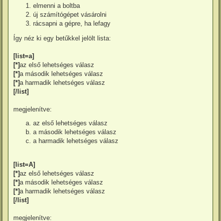
elmenni a boltba
új számítógépet vásárolni
rácsapni a gépre, ha lefagy
Így néz ki egy betűkkel jelölt lista:
[list=a]
[*]
az első lehetséges válasz
[*]
a második lehetséges válasz
[*]
a harmadik lehetséges válasz
[/list]
megjelenítve:
az első lehetséges válasz
a második lehetséges válasz
a harmadik lehetséges válasz
[list=A]
[*]
az első lehetséges válasz
[*]
a második lehetséges válasz
[*]
a harmadik lehetséges válasz
[/list]
megjelenítve: