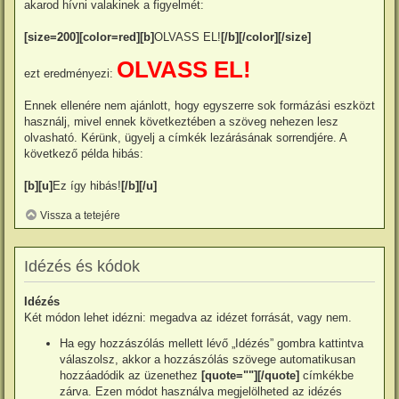
akarod hívni valakinek a figyelmét:
[size=200][color=red][b]
OLVASS EL!
[/b][/color][/size]
OLVASS EL!
ezt eredményezi:
Ennek ellenére nem ajánlott, hogy egyszerre sok formázási eszközt
használj, mivel ennek következtében a szöveg nehezen lesz
olvasható. Kérünk, ügyelj a címkék lezárásának sorrendjére. A
következő példa hibás:
[b][u]
Ez így hibás!
[/b][/u]
Vissza a tetejére
Idézés és kódok
Idézés
Két módon lehet idézni: megadva az idézet forrását, vagy nem.
Ha egy hozzászólás mellett lévő „Idézés” gombra kattintva
válaszolsz, akkor a hozzászólás szövege automatikusan
hozzáadódik az üzenethez
[quote=""][/quote]
címkékbe
zárva. Ezen módot használva megjelölheted az idézés