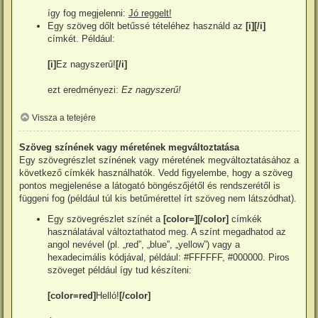
így fog megjelenni:
Jó reggelt!
Egy szöveg dőlt betűssé tételéhez használd az
[i][/i]
címkét. Például:
[i]
Ez nagyszerű!
[/i]
ezt eredményezi:
Ez nagyszerű!
Vissza a tetejére
Szöveg színének vagy méretének megváltoztatása
Egy szövegrészlet színének vagy méretének megváltoztatásához a
következő címkék használhatók. Vedd figyelembe, hogy a szöveg
pontos megjelenése a látogató böngészőjétől és rendszerétől is
függeni fog (például túl kis betűmérettel írt szöveg nem látszódhat).
Egy szövegrészlet színét a
[color=][/color]
címkék
használatával változtathatod meg. A színt megadhatod az
angol nevével (pl. „red”, „blue”, „yellow”) vagy a
hexadecimális kódjával, például: #FFFFFF, #000000. Piros
szöveget például így tud készíteni:
[color=red]
Helló!
[/color]