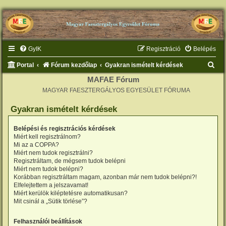
GyIK
Regisztráció
Belépés
K
Portal
Fórum kezdőlap
Gyakran ismételt kérdések
e
MAFAE Fórum
MAGYAR FAESZTERGÁLYOS EGYESÜLET FÓRUMA
r
e
Gyakran ismételt kérdések
s
Belépési és regisztrációs kérdések
é
Miért kell regisztrálnom?
s
Mi az a COPPA?
Miért nem tudok regisztrálni?
Regisztráltam, de mégsem tudok belépni
Miért nem tudok belépni?
Korábban regisztráltam magam, azonban már nem tudok belépni?!
Elfelejtettem a jelszavamat!
Miért kerülök kiléptetésre automatikusan?
Mit csinál a „Sütik törlése”?
Felhasználói beállítások