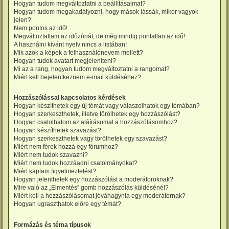
Hogyan tudom megváltoztatni a beállításaimat?
Hogyan tudom megakadályozni, hogy mások lássák, mikor vagyok
jelen?
Nem pontos az idő!
Megváltoztattam az időzónát, de még mindig pontatlan az idő!
A használni kívánt nyelv nincs a listában!
Mik azok a képek a felhasználónevem mellett?
Hogyan tudok avatart megjeleníteni?
Mi az a rang, hogyan tudom megváltoztatni a rangomat?
Miért kell bejelentkeznem e-mail küldéséhez?
Hozzászólással kapcsolatos kérdések
Hogyan készíthetek egy új témát vagy válaszolhatok egy témában?
Hogyan szerkeszthetek, illetve törölhetek egy hozzászólást?
Hogyan csatolhatom az aláírásomat a hozzászólásomhoz?
Hogyan készíthetek szavazást?
Hogyan szerkeszthetek vagy törölhetek egy szavazást?
Miért nem férek hozzá egy fórumhoz?
Miért nem tudok szavazni?
Miért nem tudok hozzáadni csatolmányokat?
Miért kaptam figyelmeztetést?
Hogyan jelenthetek egy hozzászólást a moderátoroknak?
Mire való az „Elmentés” gomb hozzászólás küldésénél?
Miért kell a hozzászólásomat jóváhagynia egy moderátornak?
Hogyan ugraszthatok előre egy témát?
Formázás és téma típusok