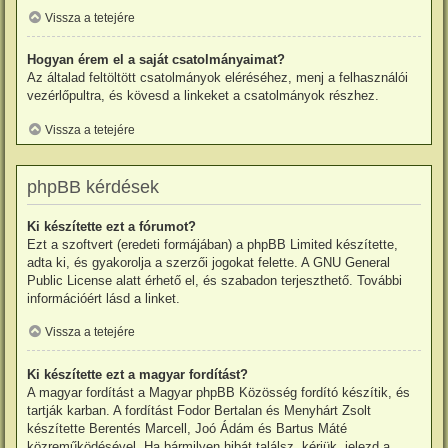
Vissza a tetejére
Hogyan érem el a saját csatolmányaimat?
Az általad feltöltött csatolmányok eléréséhez, menj a felhasználói
vezérlőpultra, és kövesd a linkeket a csatolmányok részhez.
Vissza a tetejére
phpBB kérdések
Ki készítette ezt a fórumot?
Ezt a szoftvert (eredeti formájában) a
phpBB Limited
készítette,
adta ki, és gyakorolja a szerzői jogokat felette. A GNU General
Public License alatt érhető el, és szabadon terjeszthető. További
információért lásd a linket.
Vissza a tetejére
Ki készítette ezt a magyar fordítást?
A magyar fordítást a
Magyar phpBB Közösség
fordító
készítik, és
tartják karban. A fordítást Fodor Bertalan és Menyhárt Zsolt
készítette Berentés Marcell, Joó Ádám és Bartus Máté
közreműködésével. Ha bármilyen hibát találsz, kérjük, jelezd a