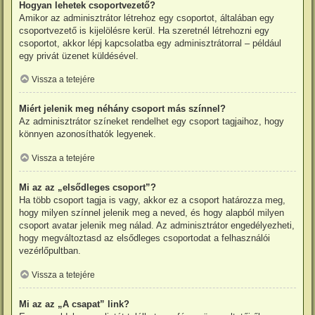
Hogyan lehetek csoportvezető?
Amikor az adminisztrátor létrehoz egy csoportot, általában egy
csoportvezető is kijelölésre kerül. Ha szeretnél létrehozni egy
csoportot, akkor lépj kapcsolatba egy adminisztrátorral – például
egy privát üzenet küldésével.
Vissza a tetejére
Miért jelenik meg néhány csoport más színnel?
Az adminisztrátor színeket rendelhet egy csoport tagjaihoz, hogy
könnyen azonosíthatók legyenek.
Vissza a tetejére
Mi az az „elsődleges csoport”?
Ha több csoport tagja is vagy, akkor ez a csoport határozza meg,
hogy milyen színnel jelenik meg a neved, és hogy alapból milyen
csoport avatar jelenik meg nálad. Az adminisztrátor engedélyezheti,
hogy megváltoztasd az elsődleges csoportodat a felhasználói
vezérlőpultban.
Vissza a tetejére
Mi az az „A csapat” link?