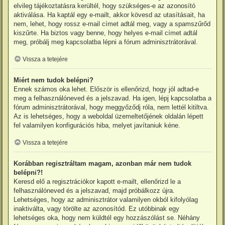
elvileg tájékoztatásra kerültél, hogy szükséges-e az azonosító
aktiválása. Ha kaptál egy e-mailt, akkor kövesd az utasításait, ha
nem, lehet, hogy rossz e-mail címet adtál meg, vagy a spamszűrőd
kiszűrte. Ha biztos vagy benne, hogy helyes e-mail címet adtál
meg, próbálj meg kapcsolatba lépni a fórum adminisztrátorával.
Vissza a tetejére
Miért nem tudok belépni?
Ennek számos oka lehet. Először is ellenőrizd, hogy jól adtad-e
meg a felhasználóneved és a jelszavad. Ha igen, lépj kapcsolatba a
fórum adminisztrátorával, hogy meggyőződj róla, nem lettél kitiltva.
Az is lehetséges, hogy a weboldal üzemeltetőjének oldalán lépett
fel valamilyen konfigurációs hiba, melyet javítaniuk kéne.
Vissza a tetejére
Korábban regisztráltam magam, azonban már nem tudok
belépni?!
Keresd elő a regisztrációkor kapott e-mailt, ellenőrizd le a
felhasználóneved és a jelszavad, majd próbálkozz újra.
Lehetséges, hogy az adminisztrátor valamilyen okból kifolyólag
inaktiválta, vagy törölte az azonosítód. Ez utóbbinak egy
lehetséges oka, hogy nem küldtél egy hozzászólást se. Néhány