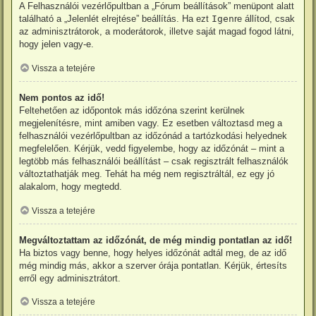
A Felhasználói vezérlőpultban a „Fórum beállítások” menüpont alatt
található a „Jelenlét elrejtése” beállítás. Ha ezt
Igen
re állítod, csak
az adminisztrátorok, a moderátorok, illetve saját magad fogod látni,
hogy jelen vagy-e.
Vissza a tetejére
Nem pontos az idő!
Feltehetően az időpontok más időzóna szerint kerülnek
megjelenítésre, mint amiben vagy. Ez esetben változtasd meg a
felhasználói vezérlőpultban az időzónád a tartózkodási helyednek
megfelelően. Kérjük, vedd figyelembe, hogy az időzónát – mint a
legtöbb más felhasználói beállítást – csak regisztrált felhasználók
változtathatják meg. Tehát ha még nem regisztráltál, ez egy jó
alakalom, hogy megtedd.
Vissza a tetejére
Megváltoztattam az időzónát, de még mindig pontatlan az idő!
Ha biztos vagy benne, hogy helyes időzónát adtál meg, de az idő
még mindig más, akkor a szerver órája pontatlan. Kérjük, értesíts
erről egy adminisztrátort.
Vissza a tetejére