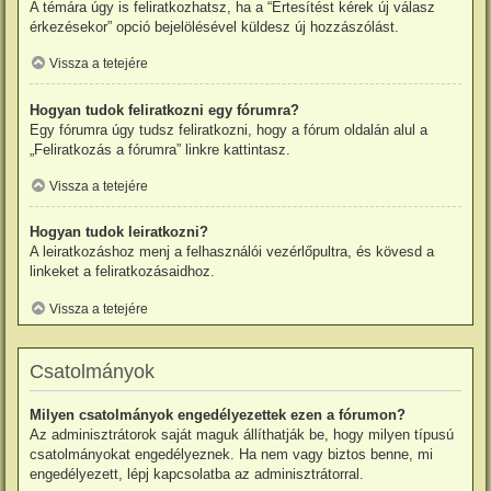
A témára úgy is feliratkozhatsz, ha a “Értesítést kérek új válasz
érkezésekor” opció bejelölésével küldesz új hozzászólást.
Vissza a tetejére
Hogyan tudok feliratkozni egy fórumra?
Egy fórumra úgy tudsz feliratkozni, hogy a fórum oldalán alul a
„Feliratkozás a fórumra” linkre kattintasz.
Vissza a tetejére
Hogyan tudok leiratkozni?
A leiratkozáshoz menj a felhasználói vezérlőpultra, és kövesd a
linkeket a feliratkozásaidhoz.
Vissza a tetejére
Csatolmányok
Milyen csatolmányok engedélyezettek ezen a fórumon?
Az adminisztrátorok saját maguk állíthatják be, hogy milyen típusú
csatolmányokat engedélyeznek. Ha nem vagy biztos benne, mi
engedélyezett, lépj kapcsolatba az adminisztrátorral.