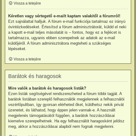
Vissza a tetejére
Kéretlen vagy sértegető e-mailt kaptam valakitől a fórumról!
Ezt sajnálattal halljuk. A fórum e-mail funkciója tartalmaz ez irányú
óvintézkedéseket. Értesítsd a fórum adminisztrátorát, küldd el neki
a kapott e-mail teljes másolatát is – fontos, hogy ez a fejlécet is
tartalmazza, ugyanis ebben szerepelnek az adatok az e-mail
küldőjéről. A fórum adminisztrátora megteheti a szükséges
lépéseket.
Vissza a tetejére
Barátok és haragosok
Mire valók a barátok és haragosok listák?
Ezen listák segítségével rendszerezheted a fórum többi tagját. A
barátok listában szereplő felhasználók megjelennek a felhasználói
vezérlőpultban, így gyorsan elérheted őket, küldhetsz nekik privát
üzenetet, és láthatod, hogy éppen jelen vannak-e. A használt
megjelenés támogatásától függően, a barátok hozzászólásai
kiemelve szerepelhetnek. Ha egy felhasználót haragosként jelölsz
meg, akkor a hozzászólásai alapból nem fognak megjelenni.