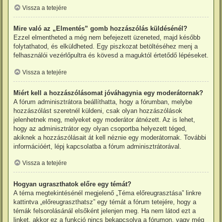
Vissza a tetejére
Mire való az „Elmentés” gomb hozzászólás küldésénél?
Ezzel elmentheted a még nem befejezett üzeneted, majd később
folytathatod, és elküldheted. Egy piszkozat betöltéséhez menj a
felhasználói vezérlőpultra és kövesd a maguktól értetődő lépéseket.
Vissza a tetejére
Miért kell a hozzászólásomat jóváhagynia egy moderátornak?
A fórum adminisztrátora beállíthatta, hogy a fórumban, melybe
hozzászólást szeretnél küldeni, csak olyan hozzászólások
jelenhetnek meg, melyeket egy moderátor átnézett. Az is lehet,
hogy az adminisztrátor egy olyan csoportba helyezett téged,
akiknek a hozzászólásait át kell néznie egy moderátornak. További
információért, lépj kapcsolatba a fórum adminisztrátorával.
Vissza a tetejére
Hogyan ugraszthatok előre egy témát?
A téma megtekintésénél megjelenő „Téma előreugrasztása” linkre
kattintva „előreugraszthatsz” egy témát a fórum tetejére, hogy a
témák felsorolásánál elsőként jelenjen meg. Ha nem látod ezt a
linket, akkor ez a funkció nincs bekapcsolva a fórumon, vagy még