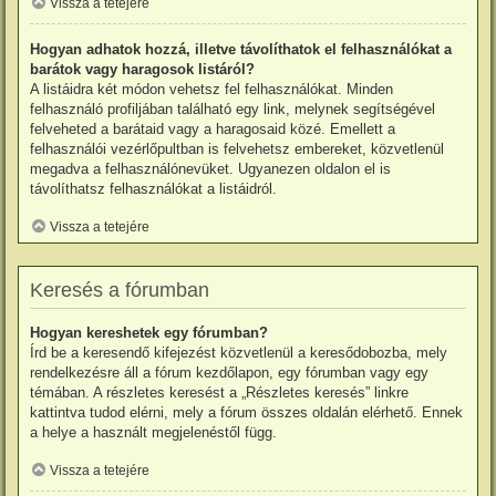
Vissza a tetejére
Hogyan adhatok hozzá, illetve távolíthatok el felhasználókat a
barátok vagy haragosok listáról?
A listáidra két módon vehetsz fel felhasználókat. Minden
felhasználó profiljában található egy link, melynek segítségével
felveheted a barátaid vagy a haragosaid közé. Emellett a
felhasználói vezérlőpultban is felvehetsz embereket, közvetlenül
megadva a felhasználónevüket. Ugyanezen oldalon el is
távolíthatsz felhasználókat a listáidról.
Vissza a tetejére
Keresés a fórumban
Hogyan kereshetek egy fórumban?
Írd be a keresendő kifejezést közvetlenül a keresődobozba, mely
rendelkezésre áll a fórum kezdőlapon, egy fórumban vagy egy
témában. A részletes keresést a „Részletes keresés” linkre
kattintva tudod elérni, mely a fórum összes oldalán elérhető. Ennek
a helye a használt megjelenéstől függ.
Vissza a tetejére