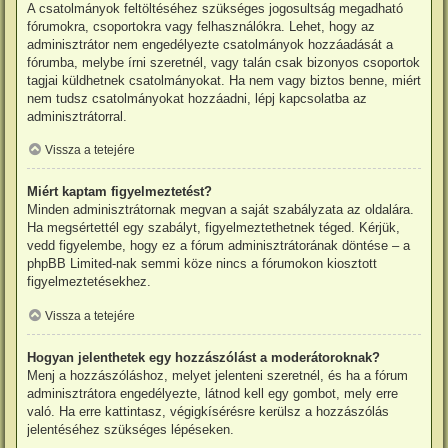
A csatolmányok feltöltéséhez szükséges jogosultság megadható
fórumokra, csoportokra vagy felhasználókra. Lehet, hogy az
adminisztrátor nem engedélyezte csatolmányok hozzáadását a
fórumba, melybe írni szeretnél, vagy talán csak bizonyos csoportok
tagjai küldhetnek csatolmányokat. Ha nem vagy biztos benne, miért
nem tudsz csatolmányokat hozzáadni, lépj kapcsolatba az
adminisztrátorral.
Vissza a tetejére
Miért kaptam figyelmeztetést?
Minden adminisztrátornak megvan a saját szabályzata az oldalára.
Ha megsértettél egy szabályt, figyelmeztethetnek téged. Kérjük,
vedd figyelembe, hogy ez a fórum adminisztrátorának döntése – a
phpBB Limited-nak semmi köze nincs a fórumokon kiosztott
figyelmeztetésekhez.
Vissza a tetejére
Hogyan jelenthetek egy hozzászólást a moderátoroknak?
Menj a hozzászóláshoz, melyet jelenteni szeretnél, és ha a fórum
adminisztrátora engedélyezte, látnod kell egy gombot, mely erre
való. Ha erre kattintasz, végigkísérésre kerülsz a hozzászólás
jelentéséhez szükséges lépéseken.