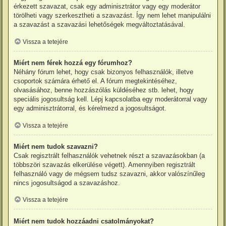
érkezett szavazat, csak egy adminisztrátor vagy egy moderátor
törölheti vagy szerkesztheti a szavazást. Így nem lehet manipulálni
a szavazást a szavazási lehetőségek megváltoztatásával.
Vissza a tetejére
Miért nem férek hozzá egy fórumhoz?
Néhány fórum lehet, hogy csak bizonyos felhasználók, illetve
csoportok számára érhető el. A fórum megtekintéséhez,
olvasásához, benne hozzászólás küldéséhez stb. lehet, hogy
speciális jogosultság kell. Lépj kapcsolatba egy moderátorral vagy
egy adminisztrátorral, és kérelmezd a jogosultságot.
Vissza a tetejére
Miért nem tudok szavazni?
Csak regisztrált felhasználók vehetnek részt a szavazásokban (a
többszöri szavazás elkerülése végett). Amennyiben regisztrált
felhasználó vagy de mégsem tudsz szavazni, akkor valószínűleg
nincs jogosultságod a szavazáshoz.
Vissza a tetejére
Miért nem tudok hozzáadni csatolmányokat?