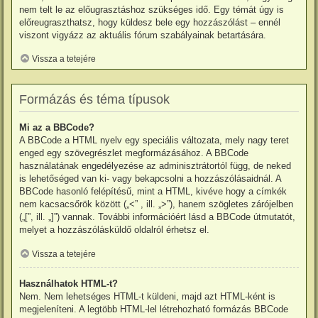
nem telt le az előugrasztáshoz szükséges idő. Egy témát úgy is
előreugraszthatsz, hogy küldesz bele egy hozzászólást – ennél
viszont vigyázz az aktuális fórum szabályainak betartására.
Vissza a tetejére
Formázás és téma típusok
Mi az a BBCode?
A BBCode a HTML nyelv egy speciális változata, mely nagy teret
enged egy szövegrészlet megformázásához. A BBCode
használatának engedélyezése az adminisztrátortól függ, de neked
is lehetőséged van ki- vagy bekapcsolni a hozzászólásaidnál. A
BBCode hasonló felépítésű, mint a HTML, kivéve hogy a címkék
nem kacsacsőrök között („<” , ill. „>”), hanem szögletes zárójelben
(„[”, ill. „]”) vannak. További információért lásd a BBCode útmutatót,
melyet a hozzászólásküldő oldalról érhetsz el.
Vissza a tetejére
Használhatok HTML-t?
Nem. Nem lehetséges HTML-t küldeni, majd azt HTML-ként is
megjeleníteni. A legtöbb HTML-lel létrehozható formázás BBCode