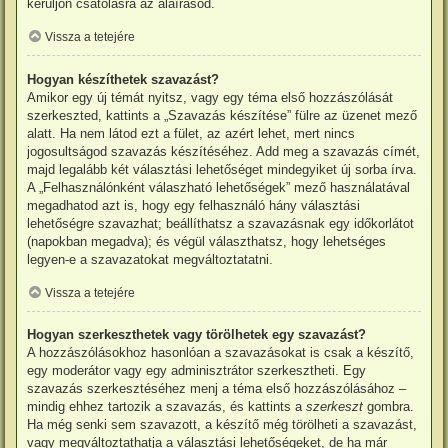
kerüljön csatolásra az aláírásod.
Vissza a tetejére
Hogyan készíthetek szavazást?
Amikor egy új témát nyitsz, vagy egy téma első hozzászólását
szerkeszted, kattints a „Szavazás készítése” fülre az üzenet mező
alatt. Ha nem látod ezt a fület, az azért lehet, mert nincs
jogosultságod szavazás készítéséhez. Add meg a szavazás címét,
majd legalább két választási lehetőséget mindegyiket új sorba írva.
A „Felhasználónként válaszható lehetőségek” mező használatával
megadhatod azt is, hogy egy felhasználó hány választási
lehetőségre szavazhat; beállíthatsz a szavazásnak egy időkorlátot
(napokban megadva); és végül választhatsz, hogy lehetséges
legyen-e a szavazatokat megváltoztatatni.
Vissza a tetejére
Hogyan szerkeszthetek vagy törölhetek egy szavazást?
A hozzászólásokhoz hasonlóan a szavazásokat is csak a készítő,
egy moderátor vagy egy adminisztrátor szerkesztheti. Egy
szavazás szerkesztéséhez menj a téma első hozzászólásához –
mindig ehhez tartozik a szavazás, és kattints a
szerkeszt
gombra.
Ha még senki sem szavazott, a készítő még törölheti a szavazást,
vagy megváltoztathatja a választási lehetőségeket, de ha már