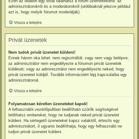
Ezen az oldalon egy listát találhatsz a fórum üzemeltetőiről: az
adminisztrátorokról és a moderátorokról (utóbbiaknál jelezve például
azt is, hogy melyik fórumot moderálják).
Vissza a tetejére
Privát üzenetek
Nem tudok privát üzenetet küldeni!
Ennek három oka lehet: nem regisztráltál, vagy nem vagy belépve;
az adminisztrátor nem engedélyezte a fórumon privát üzenetek
küldését; vagy az adminisztrátor nem engedélyezte neked, hogy
privát üzenetet küldjél. További információért lépj kapcsolatba egy
adminisztrátorral.
Vissza a tetejére
Folyamatosan kéretlen üzeneteket kapok!
A felhasználói vezérlőpultban beállítható szűrők segítségével
letilthatsz embereket, hogy ne tudjanak neked privát üzenetet
küldeni. Ha sértegető üzeneteket kapsz valakitől, értesíts egy
adminisztrátort, ő ugyanis beállíthatja, hogy egy felhasználó ne
tudjon privát üzenetet küldeni.