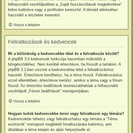
felhasználói vezérlőpultban a „Saját hozzászólások megtekintése”
linkre kattintva vagy a profilodon keresztül. A témáid eléréséhez
használd a részletes keresést.
Vissza a tetejére
Feliratkozások és kedvencek
Mi a különbség a kedvencekbe tétel és a feliratkozás között?
A phpBB 3.0 kedvencek funkciója hasonlóan működött a
böngésződéhez. Nem kerültél értesítésre, ha frissült a tartalom. A
phpBB 3.1-ben viszont a kedvencekbe tétel a feliratkozáshoz
hasonlít. Értesítésre kerülhetsz, ha a téma frissül. Feliratkozáskor,
ezzel ellentétben, értesítésre kerülsz, amikor a téma vagy a fórum
frissül. Az értesítési beállítások testreszabhatóak a felhasználói
vezérlőpult „Fórum beállítások” menüpontjában.
Vissza a tetejére
Hogyan tudok kedvencekbe tenni vagy feliratkozni egy témára?
Kedvencekbe tehetsz vagy feliratkozhatsz egy témára a “Téma
eszközök” menüpont megfelelő hivatkozására kattintva, ami
általában a téma tetején és alján helyezkedik el.