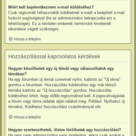
Miért kell bejelentkeznem e-mail küldéséhez?
Csak regisztrált felhasználók küldhetnek e-mailt a beépített e-mail
funkció segítségével (ha az adminisztrátor bekapcsolta ezt a
lehetőséget). Ez a névtelen emberek nemkívánt leveleinek
elkerülése végett szükséges.
Vissza a tetejére
Hozzászólással kapcsolatos kérdések
Hogyan készíthetek egy új témát vagy válaszolhatok egy
témában?
Ha egy fórumban új témát szeretnél nyitni, kattints az "Új téma"
gombra a fórumban. Hozzászólás küldéséhez egy már létező
témába kattints az "Új hozzászólás" gombra. Hozzászólás
küldéséhez lehet, hogy előbb regisztrálnod kell. A jogosultságaidat
a fórum vagy téma oldalak alján találod meg. Például: Nyithatsz új
témákat, Küldhetsz hozzászólást csatolmánnyal stb.
Vissza a tetejére
Hogyan szerkeszthetek, illetve törölhetek egy hozzászólást?
Ha nem vagy adminisztrátor vagy moderátor, akkor csak azokat a