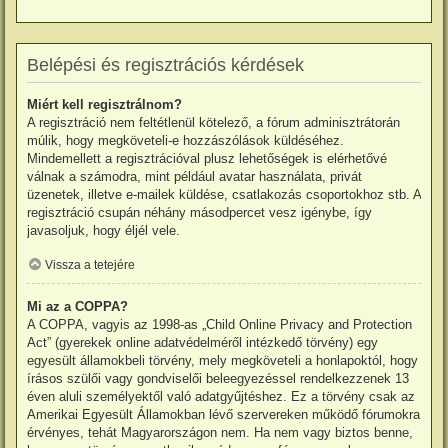
Belépési és regisztrációs kérdések
Miért kell regisztrálnom?
A regisztráció nem feltétlenül kötelező, a fórum adminisztrátorán
múlik, hogy megköveteli-e hozzászólások küldéséhez.
Mindemellett a regisztrációval plusz lehetőségek is elérhetővé
válnak a számodra, mint például avatar használata, privát
üzenetek, illetve e-mailek küldése, csatlakozás csoportokhoz stb. A
regisztráció csupán néhány másodpercet vesz igénybe, így
javasoljuk, hogy éljél vele.
Vissza a tetejére
Mi az a COPPA?
A COPPA, vagyis az 1998-as „Child Online Privacy and Protection
Act” (gyerekek online adatvédelméről intézkedő törvény) egy
egyesült államokbeli törvény, mely megköveteli a honlapoktól, hogy
írásos szülői vagy gondviselői beleegyezéssel rendelkezzenek 13
éven aluli személyektől való adatgyűjtéshez. Ez a törvény csak az
Amerikai Egyesült Államokban lévő szervereken működő fórumokra
érvényes, tehát Magyarországon nem. Ha nem vagy biztos benne,