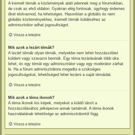
A kiemelt témák a közlemények alatt jelennek meg a fórumokban,
de csak az első oldalon. Gyakran elég fontosak, úgyhogy érdemes
őket elolvasnod, ha lehetséges. Hasonlóan a globális és nem
globális közleményekhez, kiemelt témák küldéséhez az
adminisztrátor adhat jogosultságot.
Vissza a tetejére
Mik azok a lezárt témák?
A lezárt témák olyan témák, melyekbe nem lehet hozzászólást
küldeni vagy szavazni bennük. Egy téma lezárásának több oka
lehet, és egy témát egy adminisztrátor vagy egy moderátor zárhat
le. Ha a fórum adminisztrátora megadta a szükséges
jogosultságokat, lehetőséged lehet lezárni a saját témáidat.
Vissza a tetejére
Mik azok a téma ikonok?
A téma ikonok kis képek, melyeket a küldő társít a
hozzászólásához jelképezve annak tartalmát. A téma ikonok
használatának lehetősége az adminisztrátortól függ.
Vissza a tetejére