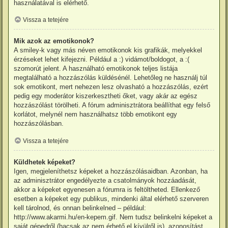
használatával is elérhető.
Vissza a tetejére
Mik azok az emotikonok?
A smiley-k vagy más néven emotikonok kis grafikák, melyekkel
érzéseket lehet kifejezni. Például a :) vidámot/boldogot, a :(
szomorút jelent. A használható emotikonok teljes listája
megtalálható a hozzászólás küldésénél. Lehetőleg ne használj túl
sok emotikont, mert nehezen lesz olvasható a hozzászólás, ezért
pedig egy moderátor kiszerkesztheti őket, vagy akár az egész
hozzászólást törölheti. A fórum adminisztrátora beállíthat egy felső
korlátot, melynél nem használhatsz több emotikont egy
hozzászólásban.
Vissza a tetejére
Küldhetek képeket?
Igen, megjeleníthetsz képeket a hozzászólásaidban. Azonban, ha
az adminisztrátor engedélyezte a csatolmányok hozzáadását,
akkor a képeket egyenesen a fórumra is feltöltheted. Ellenkező
esetben a képeket egy publikus, mindenki által elérhető szerveren
kell tárolnod, és onnan belinkelned – például:
http://www.akarmi.hu/en-kepem.gif. Nem tudsz belinkelni képeket a
saját gépedről (hacsak az nem érhető el kívülről is), azonosítást