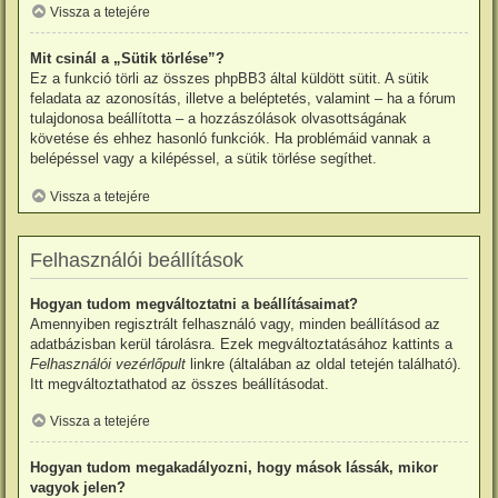
Vissza a tetejére
Mit csinál a „Sütik törlése”?
Ez a funkció törli az összes phpBB3 által küldött sütit. A sütik
feladata az azonosítás, illetve a beléptetés, valamint – ha a fórum
tulajdonosa beállította – a hozzászólások olvasottságának
követése és ehhez hasonló funkciók. Ha problémáid vannak a
belépéssel vagy a kilépéssel, a sütik törlése segíthet.
Vissza a tetejére
Felhasználói beállítások
Hogyan tudom megváltoztatni a beállításaimat?
Amennyiben regisztrált felhasználó vagy, minden beállításod az
adatbázisban kerül tárolásra. Ezek megváltoztatásához kattints a
Felhasználói vezérlőpult
linkre (általában az oldal tetején található).
Itt megváltoztathatod az összes beállításodat.
Vissza a tetejére
Hogyan tudom megakadályozni, hogy mások lássák, mikor
vagyok jelen?