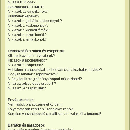
Mi az a BBCode?
Használhatok HTML-t?
Mik azok az emotikonok?
Küldhetek képeket?
Mik azok a globális közlemények?
Mik azok a közlemények?
Mik azok a kiemelt témák?
Mik azok a lezárt témák?
Mik azok a téma ikonok?
Felhasználói szintek és csoportok
Kik azok az adminisztrátorok?
Kik azok a moderátorok?
Mik azok a csoportok?
Hol látom a csoportokat, és hogyan csatlakozhatok egyhez?
Hogyan lehetek csoportvezető?
Miért jelenik meg néhány csoport más színnel?
Mi az az „elsődleges csoport”?
Mi az az „A csapat” link?
Privát üzenetek
Nem tudok privát üzenetet küldeni!
Folyamatosan kéretlen üzeneteket kapok!
Kéretlen vagy sértegető e-mailt kaptam valakitől a fórumról!
Barátok és haragosok