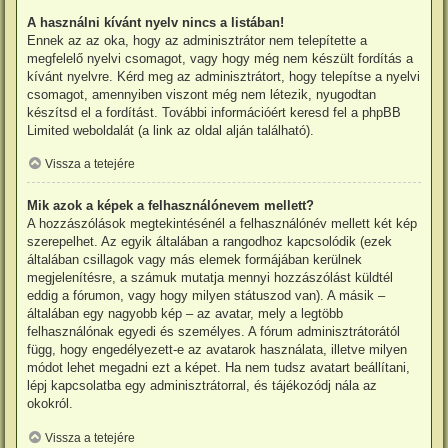
A használni kívánt nyelv nincs a listában!
Ennek az az oka, hogy az adminisztrátor nem telepítette a
megfelelő nyelvi csomagot, vagy hogy még nem készült fordítás a
kívánt nyelvre. Kérd meg az adminisztrátort, hogy telepítse a nyelvi
csomagot, amennyiben viszont még nem létezik, nyugodtan
készítsd el a fordítást. További információért keresd fel a phpBB
Limited weboldalát (a link az oldal alján található).
Vissza a tetejére
Mik azok a képek a felhasználónevem mellett?
A hozzászólások megtekintésénél a felhasználónév mellett két kép
szerepelhet. Az egyik általában a rangodhoz kapcsolódik (ezek
általában csillagok vagy más elemek formájában kerülnek
megjelenítésre, a számuk mutatja mennyi hozzászólást küldtél
eddig a fórumon, vagy hogy milyen státuszod van). A másik –
általában egy nagyobb kép – az avatar, mely a legtöbb
felhasználónak egyedi és személyes. A fórum adminisztrátorától
függ, hogy engedélyezett-e az avatarok használata, illetve milyen
módot lehet megadni ezt a képet. Ha nem tudsz avatart beállítani,
lépj kapcsolatba egy adminisztrátorral, és tájékozódj nála az
okokról.
Vissza a tetejére