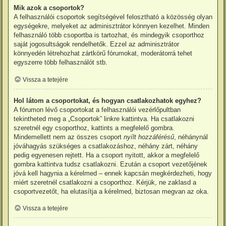
Mik azok a csoportok?
A felhasználói csoportok segítségével felosztható a közösség olyan
egységekre, melyeket az adminisztrátor könnyen kezelhet. Minden
felhasználó több csoportba is tartozhat, és mindegyik csoporthoz
saját jogosultságok rendelhetők. Ezzel az adminisztrátor
könnyedén létrehozhat zártkörű fórumokat, moderátorrá tehet
egyszerre több felhasználót stb.
Vissza a tetejére
Hol látom a csoportokat, és hogyan csatlakozhatok egyhez?
A fórumon lévő csoportokat a felhasználói vezérlőpultban
tekintheted meg a „Csoportok” linkre kattintva. Ha csatlakozni
szeretnél egy csoporthoz, kattints a megfelelő gombra.
Mindemellett nem az összes csoport
nyílt hozzáférésű
, néhánynál
jóváhagyás szükséges a csatlakozáshoz, néhány zárt, néhány
pedig egyenesen rejtett. Ha a csoport nyitott, akkor a megfelelő
gombra kattintva tudsz csatlakozni. Ezután a csoport vezetőjének
jóvá kell hagynia a kérelmed – ennek kapcsán megkérdezheti, hogy
miért szeretnél csatlakozni a csoporthoz. Kérjük, ne zaklasd a
csoportvezetőt, ha elutasítja a kérelmed, biztosan megvan az oka.
Vissza a tetejére