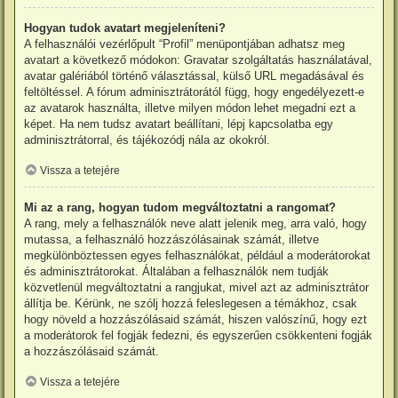
Hogyan tudok avatart megjeleníteni?
A felhasználói vezérlőpult “Profil” menüpontjában adhatsz meg
avatart a következő módokon: Gravatar szolgáltatás használatával,
avatar galériából történő választással, külső URL megadásával és
feltöltéssel. A fórum adminisztrátorától függ, hogy engedélyezett-e
az avatarok használta, illetve milyen módon lehet megadni ezt a
képet. Ha nem tudsz avatart beállítani, lépj kapcsolatba egy
adminisztrátorral, és tájékozódj nála az okokról.
Vissza a tetejére
Mi az a rang, hogyan tudom megváltoztatni a rangomat?
A rang, mely a felhasználók neve alatt jelenik meg, arra való, hogy
mutassa, a felhasználó hozzászólásainak számát, illetve
megkülönböztessen egyes felhasználókat, például a moderátorokat
és adminisztrátorokat. Általában a felhasználók nem tudják
közvetlenül megváltoztatni a rangjukat, mivel azt az adminisztrátor
állítja be. Kérünk, ne szólj hozzá feleslegesen a témákhoz, csak
hogy növeld a hozzászólásaid számát, hiszen valószínű, hogy ezt
a moderátorok fel fogják fedezni, és egyszerűen csökkenteni fogják
a hozzászólásaid számát.
Vissza a tetejére