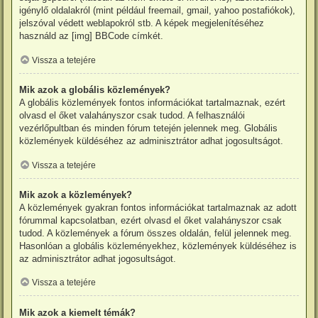
igénylő oldalakról (mint például freemail, gmail, yahoo postafiókok),
jelszóval védett weblapokról stb. A képek megjelenítéséhez
használd az [img] BBCode címkét.
Vissza a tetejére
Mik azok a globális közlemények?
A globális közlemények fontos információkat tartalmaznak, ezért
olvasd el őket valahányszor csak tudod. A felhasználói
vezérlőpultban és minden fórum tetején jelennek meg. Globális
közlemények küldéséhez az adminisztrátor adhat jogosultságot.
Vissza a tetejére
Mik azok a közlemények?
A közlemények gyakran fontos információkat tartalmaznak az adott
fórummal kapcsolatban, ezért olvasd el őket valahányszor csak
tudod. A közlemények a fórum összes oldalán, felül jelennek meg.
Hasonlóan a globális közleményekhez, közlemények küldéséhez is
az adminisztrátor adhat jogosultságot.
Vissza a tetejére
Mik azok a kiemelt témák?