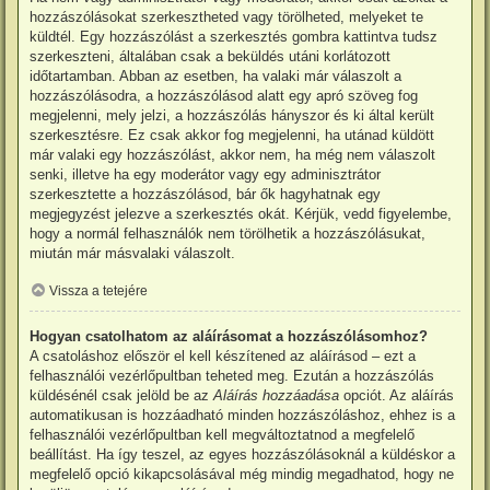
hozzászólásokat szerkesztheted vagy törölheted, melyeket te
küldtél. Egy hozzászólást a szerkesztés gombra kattintva tudsz
szerkeszteni, általában csak a beküldés utáni korlátozott
időtartamban. Abban az esetben, ha valaki már válaszolt a
hozzászólásodra, a hozzászólásod alatt egy apró szöveg fog
megjelenni, mely jelzi, a hozzászólás hányszor és ki által került
szerkesztésre. Ez csak akkor fog megjelenni, ha utánad küldött
már valaki egy hozzászólást, akkor nem, ha még nem válaszolt
senki, illetve ha egy moderátor vagy egy adminisztrátor
szerkesztette a hozzászólásod, bár ők hagyhatnak egy
megjegyzést jelezve a szerkesztés okát. Kérjük, vedd figyelembe,
hogy a normál felhasználók nem törölhetik a hozzászólásukat,
miután már másvalaki válaszolt.
Vissza a tetejére
Hogyan csatolhatom az aláírásomat a hozzászólásomhoz?
A csatoláshoz először el kell készítened az aláírásod – ezt a
felhasználói vezérlőpultban teheted meg. Ezután a hozzászólás
küldésénél csak jelöld be az
Aláírás hozzáadása
opciót. Az aláírás
automatikusan is hozzáadható minden hozzászóláshoz, ehhez is a
felhasználói vezérlőpultban kell megváltoztatnod a megfelelő
beállítást. Ha így teszel, az egyes hozzászólásoknál a küldéskor a
megfelelő opció kikapcsolásával még mindig megadhatod, hogy ne