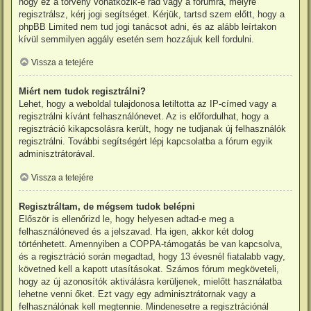
hogy ez a törvény vonatkozik-e rád vagy a fórumra, melyre
regisztrálsz, kérj jogi segítséget. Kérjük, tartsd szem előtt, hogy a
phpBB Limited nem tud jogi tanácsot adni, és az alább leírtakon
kívül semmilyen aggály esetén sem hozzájuk kell fordulni.
Vissza a tetejére
Miért nem tudok regisztrálni?
Lehet, hogy a weboldal tulajdonosa letiltotta az IP-címed vagy a
regisztrálni kívánt felhasználónevet. Az is előfordulhat, hogy a
regisztráció kikapcsolásra került, hogy ne tudjanak új felhasználók
regisztrálni. További segítségért lépj kapcsolatba a fórum egyik
adminisztrátorával.
Vissza a tetejére
Regisztráltam, de mégsem tudok belépni
Először is ellenőrizd le, hogy helyesen adtad-e meg a
felhasználóneved és a jelszavad. Ha igen, akkor két dolog
történhetett. Amennyiben a COPPA-támogatás be van kapcsolva,
és a regisztráció során megadtad, hogy 13 évesnél fiatalabb vagy,
követned kell a kapott utasításokat. Számos fórum megköveteli,
hogy az új azonosítók aktiválásra kerüljenek, mielőtt használatba
lehetne venni őket. Ezt vagy egy adminisztrátornak vagy a
felhasználónak kell megtennie. Mindenesetre a regisztrációnál