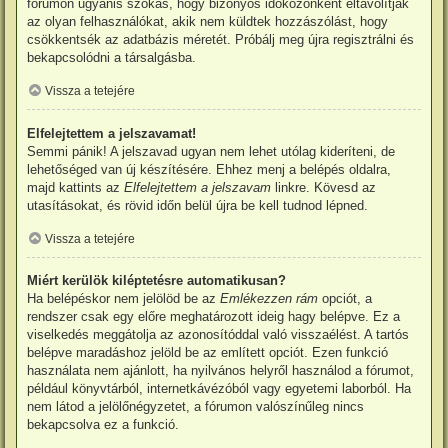
fórumon ugyanis szokás, hogy bizonyos időközönként eltávolítják
az olyan felhasználókat, akik nem küldtek hozzászólást, hogy
csökkentsék az adatbázis méretét. Próbálj meg újra regisztrálni és
bekapcsolódni a társalgásba.
Vissza a tetejére
Elfelejtettem a jelszavamat!
Semmi pánik! A jelszavad ugyan nem lehet utólag kideríteni, de
lehetőséged van új készítésére. Ehhez menj a belépés oldalra,
majd kattints az
Elfelejtettem a jelszavam
linkre. Kövesd az
utasításokat, és rövid időn belül újra be kell tudnod lépned.
Vissza a tetejére
Miért kerülök kiléptetésre automatikusan?
Ha belépéskor nem jelölöd be az
Emlékezzen rám
opciót, a
rendszer csak egy előre meghatározott ideig hagy belépve. Ez a
viselkedés meggátolja az azonosítóddal való visszaélést. A tartós
belépve maradáshoz jelöld be az említett opciót. Ezen funkció
használata nem ajánlott, ha nyilvános helyről használod a fórumot,
például könyvtárból, internetkávézóból vagy egyetemi laborból. Ha
nem látod a jelölőnégyzetet, a fórumon valószínűleg nincs
bekapcsolva ez a funkció.