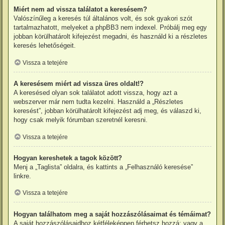
Miért nem ad vissza találatot a keresésem?
Valószínűleg a keresés túl általános volt, és sok gyakori szót
tartalmazhatott, melyeket a phpBB3 nem indexel. Próbálj meg egy
jobban körülhatárolt kifejezést megadni, és használd ki a részletes
keresés lehetőségeit.
Vissza a tetejére
A keresésem miért ad vissza üres oldalt!?
A keresésed olyan sok találatot adott vissza, hogy azt a
webszerver már nem tudta kezelni. Használd a „Részletes
keresést”, jobban körülhatárolt kifejezést adj meg, és válaszd ki,
hogy csak melyik fórumban szeretnél keresni.
Vissza a tetejére
Hogyan kereshetek a tagok között?
Menj a „Taglista” oldalra, és kattints a „Felhasználó keresése”
linkre.
Vissza a tetejére
Hogyan találhatom meg a saját hozzászólásaimat és témáimat?
A saját hozzászólásaidhoz kétféleképpen férhetsz hozzá: vagy a