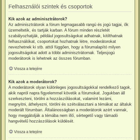
Felhasználói szintek és csoportok
Kik azok az adminisztrátorok?
Az adminisztrátorok a fórum legmagasabb rangú és jogú tagjai, ők
üzemeltetik, és tartják karban. A fórum minden részletét
szabályozhatják, például jogosultságokat adhatnak, kitilthatnak
felhasználókat, csoportokat hozhatnak létre, moderátorokat
nevezhetnek ki stb. attól függően, hogy a fórumalapító milyen
jogosultságokat adott a többi adminisztrátornak. Teljesjogú
moderátorok is lehetnek az összes fórumban.
Vissza a tetejére
Kik azok a moderátorok?
A moderátorok olyan különleges jogosultságokkal rendelkező tagok,
akik napról napra figyelemmel követik a fórumokat. Jogukban áll
szerkeszteni, törölni a hozzászólásokat, valamint lezárni,
megnyitni, áthelyezni, törölni és szétválasztani a témákat az általuk
moderált fórumban. Általánosságban a moderátorok azért vannak,
hogy meggátolják a témába nem illő, sértegető vagy támadó
hangvételű hozzászólások küldését.
Vissza a tetejére