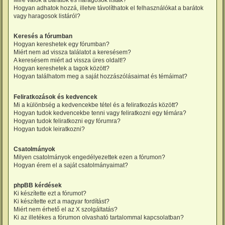
Mire valók a barátok és haragosok listák?
Hogyan adhatok hozzá, illetve távolíthatok el felhasználókat a barátok
vagy haragosok listáról?
Keresés a fórumban
Hogyan kereshetek egy fórumban?
Miért nem ad vissza találatot a keresésem?
A keresésem miért ad vissza üres oldalt!?
Hogyan kereshetek a tagok között?
Hogyan találhatom meg a saját hozzászólásaimat és témáimat?
Feliratkozások és kedvencek
Mi a különbség a kedvencekbe tétel és a feliratkozás között?
Hogyan tudok kedvencekbe tenni vagy feliratkozni egy témára?
Hogyan tudok feliratkozni egy fórumra?
Hogyan tudok leiratkozni?
Csatolmányok
Milyen csatolmányok engedélyezettek ezen a fórumon?
Hogyan érem el a saját csatolmányaimat?
phpBB kérdések
Ki készítette ezt a fórumot?
Ki készítette ezt a magyar fordítást?
Miért nem érhető el az X szolgáltatás?
Ki az illetékes a fórumon olvasható tartalommal kapcsolatban?