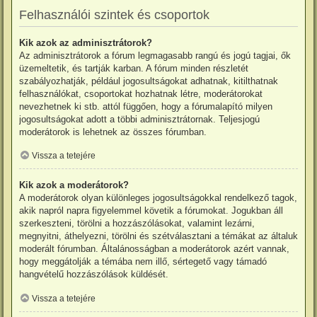
Felhasználói szintek és csoportok
Kik azok az adminisztrátorok?
Az adminisztrátorok a fórum legmagasabb rangú és jogú tagjai, ők
üzemeltetik, és tartják karban. A fórum minden részletét
szabályozhatják, például jogosultságokat adhatnak, kitilthatnak
felhasználókat, csoportokat hozhatnak létre, moderátorokat
nevezhetnek ki stb. attól függően, hogy a fórumalapító milyen
jogosultságokat adott a többi adminisztrátornak. Teljesjogú
moderátorok is lehetnek az összes fórumban.
Vissza a tetejére
Kik azok a moderátorok?
A moderátorok olyan különleges jogosultságokkal rendelkező tagok,
akik napról napra figyelemmel követik a fórumokat. Jogukban áll
szerkeszteni, törölni a hozzászólásokat, valamint lezárni,
megnyitni, áthelyezni, törölni és szétválasztani a témákat az általuk
moderált fórumban. Általánosságban a moderátorok azért vannak,
hogy meggátolják a témába nem illő, sértegető vagy támadó
hangvételű hozzászólások küldését.
Vissza a tetejére