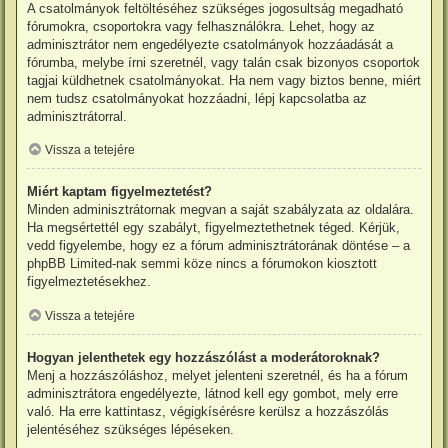
A csatolmányok feltöltéséhez szükséges jogosultság megadható
fórumokra, csoportokra vagy felhasználókra. Lehet, hogy az
adminisztrátor nem engedélyezte csatolmányok hozzáadását a
fórumba, melybe írni szeretnél, vagy talán csak bizonyos csoportok
tagjai küldhetnek csatolmányokat. Ha nem vagy biztos benne, miért
nem tudsz csatolmányokat hozzáadni, lépj kapcsolatba az
adminisztrátorral.
Vissza a tetejére
Miért kaptam figyelmeztetést?
Minden adminisztrátornak megvan a saját szabályzata az oldalára.
Ha megsértettél egy szabályt, figyelmeztethetnek téged. Kérjük,
vedd figyelembe, hogy ez a fórum adminisztrátorának döntése – a
phpBB Limited-nak semmi köze nincs a fórumokon kiosztott
figyelmeztetésekhez.
Vissza a tetejére
Hogyan jelenthetek egy hozzászólást a moderátoroknak?
Menj a hozzászóláshoz, melyet jelenteni szeretnél, és ha a fórum
adminisztrátora engedélyezte, látnod kell egy gombot, mely erre
való. Ha erre kattintasz, végigkísérésre kerülsz a hozzászólás
jelentéséhez szükséges lépéseken.