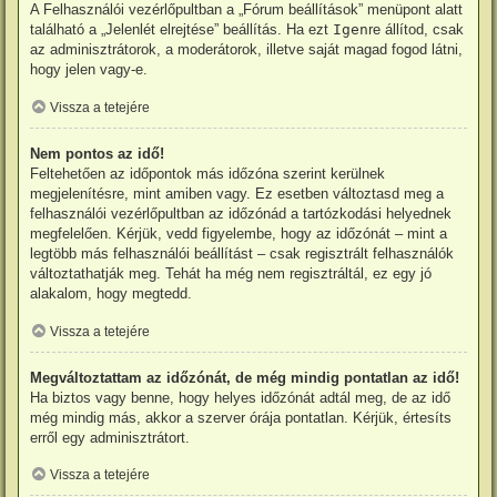
A Felhasználói vezérlőpultban a „Fórum beállítások” menüpont alatt
található a „Jelenlét elrejtése” beállítás. Ha ezt
Igen
re állítod, csak
az adminisztrátorok, a moderátorok, illetve saját magad fogod látni,
hogy jelen vagy-e.
Vissza a tetejére
Nem pontos az idő!
Feltehetően az időpontok más időzóna szerint kerülnek
megjelenítésre, mint amiben vagy. Ez esetben változtasd meg a
felhasználói vezérlőpultban az időzónád a tartózkodási helyednek
megfelelően. Kérjük, vedd figyelembe, hogy az időzónát – mint a
legtöbb más felhasználói beállítást – csak regisztrált felhasználók
változtathatják meg. Tehát ha még nem regisztráltál, ez egy jó
alakalom, hogy megtedd.
Vissza a tetejére
Megváltoztattam az időzónát, de még mindig pontatlan az idő!
Ha biztos vagy benne, hogy helyes időzónát adtál meg, de az idő
még mindig más, akkor a szerver órája pontatlan. Kérjük, értesíts
erről egy adminisztrátort.
Vissza a tetejére