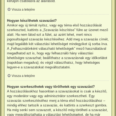
kerüljön csatolásra az aláírásod.
Vissza a tetejére
Hogyan készíthetek szavazást?
Amikor egy új témát nyitsz, vagy egy téma első hozzászólását
szerkeszted, kattints a „Szavazás készítése” fülre az üzenet mező
alatt. Ha nem látod ezt a fület, az azért lehet, mert nincs
jogosultságod szavazás készítéséhez. Add meg a szavazás címét,
majd legalább két választási lehetőséget mindegyiket új sorba írva.
A „Felhasználónként válaszható lehetőségek” mező használatával
megadhatod azt is, hogy egy felhasználó hány választási
lehetőségre szavazhat; beállíthatsz a szavazásnak egy időkorlátot
(napokban megadva); és végül választhatsz, hogy lehetséges
legyen-e a szavazatokat megváltoztatatni.
Vissza a tetejére
Hogyan szerkeszthetek vagy törölhetek egy szavazást?
A hozzászólásokhoz hasonlóan a szavazásokat is csak a készítő,
egy moderátor vagy egy adminisztrátor szerkesztheti. Egy
szavazás szerkesztéséhez menj a téma első hozzászólásához –
mindig ehhez tartozik a szavazás, és kattints a
szerkeszt
gombra.
Ha még senki sem szavazott, a készítő még törölheti a szavazást,
vagy megváltoztathatja a választási lehetőségeket, de ha már