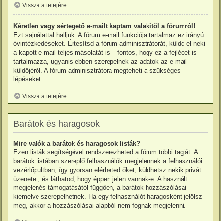
Vissza a tetejére
Kéretlen vagy sértegető e-mailt kaptam valakitől a fórumról!
Ezt sajnálattal halljuk. A fórum e-mail funkciója tartalmaz ez irányú
óvintézkedéseket. Értesítsd a fórum adminisztrátorát, küldd el neki
a kapott e-mail teljes másolatát is – fontos, hogy ez a fejlécet is
tartalmazza, ugyanis ebben szerepelnek az adatok az e-mail
küldőjéről. A fórum adminisztrátora megteheti a szükséges
lépéseket.
Vissza a tetejére
Barátok és haragosok
Mire valók a barátok és haragosok listák?
Ezen listák segítségével rendszerezheted a fórum többi tagját. A
barátok listában szereplő felhasználók megjelennek a felhasználói
vezérlőpultban, így gyorsan elérheted őket, küldhetsz nekik privát
üzenetet, és láthatod, hogy éppen jelen vannak-e. A használt
megjelenés támogatásától függően, a barátok hozzászólásai
kiemelve szerepelhetnek. Ha egy felhasználót haragosként jelölsz
meg, akkor a hozzászólásai alapból nem fognak megjelenni.