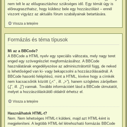
nem telt le az előugrasztáshoz szükséges idő. Egy témát úgy is
előreugraszthatsz, hogy küldesz bele egy hozzászólást – ennél
viszont vigyázz az aktuális fórum szabályainak betartására.
Vissza a tetejére
Formázás és téma típusok
Mi az a BBCode?
A BBCode a HTML nyelv egy speciális változata, mely nagy teret
enged egy szövegrészlet megformázásához. A BBCode
használatának engedélyezése az adminisztrátortól függ, de neked
is lehetőséged van ki- vagy bekapcsolni a hozzászólásaidnál. A
BBCode hasonló felépítésű, mint a HTML, kivéve hogy a címkék
nem kacsacsőrök között („<” , ill. „>”), hanem szögletes zárójelben
(„[”, ill. „]”) vannak. További információért lásd a BBCode útmutatót,
melyet a hozzászólásküldő oldalról érhetsz el.
Vissza a tetejére
Használhatok HTML-t?
Nem. Nem lehetséges HTML-t küldeni, majd azt HTML-ként is
megjeleníteni. A legtöbb HTML-lel létrehozható formázás BBCode