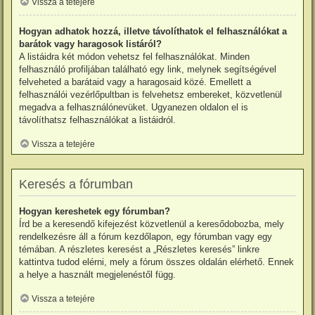
Vissza a tetejére
Hogyan adhatok hozzá, illetve távolíthatok el felhasználókat a
barátok vagy haragosok listáról?
A listáidra két módon vehetsz fel felhasználókat. Minden
felhasználó profiljában található egy link, melynek segítségével
felveheted a barátaid vagy a haragosaid közé. Emellett a
felhasználói vezérlőpultban is felvehetsz embereket, közvetlenül
megadva a felhasználónevüket. Ugyanezen oldalon el is
távolíthatsz felhasználókat a listáidról.
Vissza a tetejére
Keresés a fórumban
Hogyan kereshetek egy fórumban?
Írd be a keresendő kifejezést közvetlenül a keresődobozba, mely
rendelkezésre áll a fórum kezdőlapon, egy fórumban vagy egy
témában. A részletes keresést a „Részletes keresés” linkre
kattintva tudod elérni, mely a fórum összes oldalán elérhető. Ennek
a helye a használt megjelenéstől függ.
Vissza a tetejére