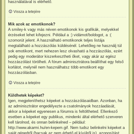
használatával is elérhető.
Vissza a tetejére
Mik azok az emotikonok?
A smiley-k vagy más néven emotikonok kis grafikák, melyekkel
érzéseket lehet kifejezni. Például a :) vidámot/boldogot, a :(
szomorút jelent. A használható emotikonok teljes listája
megtalálható a hozzászólás küldésénél. Lehetőleg ne használj túl
sok emotikont, mert nehezen lesz olvasható a hozzászólás, ezért
pedig egy moderátor kiszerkesztheti őket, vagy akár az egész
hozzászólást törölheti. A fórum adminisztrátora beállíthat egy felső
korlátot, melynél nem használhatsz több emotikont egy
hozzászólásban.
Vissza a tetejére
Küldhetek képeket?
Igen, megjeleníthetsz képeket a hozzászólásaidban. Azonban, ha
az adminisztrátor engedélyezte a csatolmányok hozzáadását,
akkor a képeket egyenesen a fórumra is feltöltheted. Ellenkező
esetben a képeket egy publikus, mindenki által elérhető szerveren
kell tárolnod, és onnan belinkelned – például:
http://www.akarmi.hu/en-kepem.gif. Nem tudsz belinkelni képeket a
saját gépedről (hacsak az nem érhető el kívülről is), azonosítást