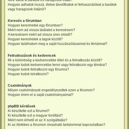
Mire valók a barátok és haragosok listák?
Hogyan adhatok hozzá, illetve távolíthatok el felhasználókat a barátok
vagy haragosok listáról?
Keresés a fórumban
Hogyan kereshetek egy fórumban?
Miért nem ad vissza találatot a keresésem?
A keresésem miért ad vissza üres oldalt!?
Hogyan kereshetek a tagok között?
Hogyan találhatom meg a saját hozzászólásaimat és témáimat?
Feliratkozások és kedvencek
Mi a különbség a kedvencekbe tétel és a feliratkozás között?
Hogyan tudok kedvencekbe tenni vagy feliratkozni egy témára?
Hogyan tudok feliratkozni egy fórumra?
Hogyan tudok leiratkozni?
Csatolmányok
Milyen csatolmányok engedélyezettek ezen a fórumon?
Hogyan érem el a saját csatolmányaimat?
phpBB kérdések
Ki készítette ezt a fórumot?
Ki készítette ezt a magyar fordítást?
Miért nem érhető el az X szolgáltatás?
Ki az illetékes a fórumon olvasható tartalommal kapcsolatban?