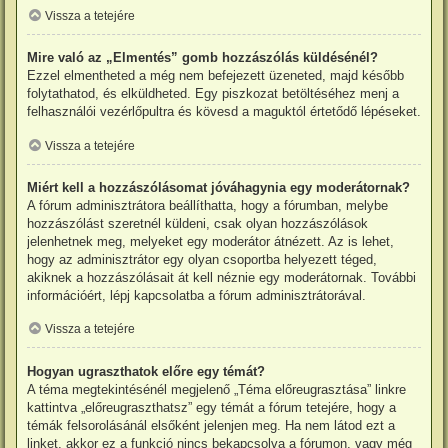
Vissza a tetejére
Mire való az „Elmentés” gomb hozzászólás küldésénél?
Ezzel elmentheted a még nem befejezett üzeneted, majd később
folytathatod, és elküldheted. Egy piszkozat betöltéséhez menj a
felhasználói vezérlőpultra és kövesd a maguktól értetődő lépéseket.
Vissza a tetejére
Miért kell a hozzászólásomat jóváhagynia egy moderátornak?
A fórum adminisztrátora beállíthatta, hogy a fórumban, melybe
hozzászólást szeretnél küldeni, csak olyan hozzászólások
jelenhetnek meg, melyeket egy moderátor átnézett. Az is lehet,
hogy az adminisztrátor egy olyan csoportba helyezett téged,
akiknek a hozzászólásait át kell néznie egy moderátornak. További
információért, lépj kapcsolatba a fórum adminisztrátorával.
Vissza a tetejére
Hogyan ugraszthatok előre egy témát?
A téma megtekintésénél megjelenő „Téma előreugrasztása” linkre
kattintva „előreugraszthatsz” egy témát a fórum tetejére, hogy a
témák felsorolásánál elsőként jelenjen meg. Ha nem látod ezt a
linket, akkor ez a funkció nincs bekapcsolva a fórumon, vagy még