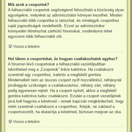
Mik azok a csoportok?
A felhasználói csoportok segítségével felosztható a közösség olyan
egységekre, melyeket az adminisztrátor könnyen kezelhet. Minden
felhasználó több csoportba is tartozhat, és mindegyik csoporthoz
saját jogosultságok rendelhetők. Ezzel az adminisztrátor
könnyedén létrehozhat zártkörű fórumokat, moderátorrá tehet
egyszerre több felhasználót stb.
Vissza a tetejére
Hol látom a csoportokat, és hogyan csatlakozhatok egyhez?
A fórumon lévő csoportokat a felhasználói vezérlőpultban
tekintheted meg a „Csoportok” linkre kattintva. Ha csatlakozni
szeretnél egy csoporthoz, kattints a megfelelő gombra.
Mindemellett nem az összes csoport
nyílt hozzáférésű
, néhánynál
jóváhagyás szükséges a csatlakozáshoz, néhány zárt, néhány
pedig egyenesen rejtett. Ha a csoport nyitott, akkor a megfelelő
gombra kattintva tudsz csatlakozni. Ezután a csoport vezetőjének
jóvá kell hagynia a kérelmed – ennek kapcsán megkérdezheti, hogy
miért szeretnél csatlakozni a csoporthoz. Kérjük, ne zaklasd a
csoportvezetőt, ha elutasítja a kérelmed, biztosan megvan az oka.
Vissza a tetejére