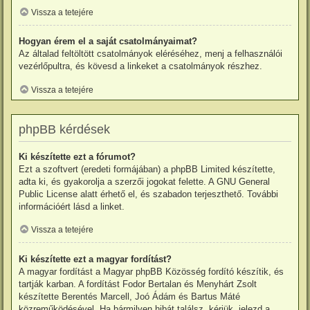
Vissza a tetejére
Hogyan érem el a saját csatolmányaimat?
Az általad feltöltött csatolmányok eléréséhez, menj a felhasználói
vezérlőpultra, és kövesd a linkeket a csatolmányok részhez.
Vissza a tetejére
phpBB kérdések
Ki készítette ezt a fórumot?
Ezt a szoftvert (eredeti formájában) a
phpBB Limited
készítette,
adta ki, és gyakorolja a szerzői jogokat felette. A GNU General
Public License alatt érhető el, és szabadon terjeszthető. További
információért lásd a linket.
Vissza a tetejére
Ki készítette ezt a magyar fordítást?
A magyar fordítást a
Magyar phpBB Közösség
fordító
készítik, és
tartják karban. A fordítást Fodor Bertalan és Menyhárt Zsolt
készítette Berentés Marcell, Joó Ádám és Bartus Máté
közreműködésével. Ha bármilyen hibát találsz, kérjük, jelezd a