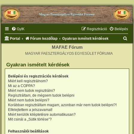
GyIK
Regisztráció
Belépés
K
Portal
Fórum kezdőlap
Gyakran ismételt kérdések
e
MAFAE Fórum
MAGYAR FAESZTERGÁLYOS EGYESÜLET FÓRUMA
r
e
Gyakran ismételt kérdések
s
Belépési és regisztrációs kérdések
é
Miért kell regisztrálnom?
s
Mi az a COPPA?
Miért nem tudok regisztrálni?
Regisztráltam, de mégsem tudok belépni
Miért nem tudok belépni?
Korábban regisztráltam magam, azonban már nem tudok belépni?!
Elfelejtettem a jelszavamat!
Miért kerülök kiléptetésre automatikusan?
Mit csinál a „Sütik törlése”?
Felhasználói beállítások