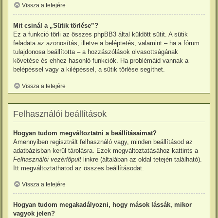
Vissza a tetejére
Mit csinál a „Sütik törlése”?
Ez a funkció törli az összes phpBB3 által küldött sütit. A sütik
feladata az azonosítás, illetve a beléptetés, valamint – ha a fórum
tulajdonosa beállította – a hozzászólások olvasottságának
követése és ehhez hasonló funkciók. Ha problémáid vannak a
belépéssel vagy a kilépéssel, a sütik törlése segíthet.
Vissza a tetejére
Felhasználói beállítások
Hogyan tudom megváltoztatni a beállításaimat?
Amennyiben regisztrált felhasználó vagy, minden beállításod az
adatbázisban kerül tárolásra. Ezek megváltoztatásához kattints a
Felhasználói vezérlőpult
linkre (általában az oldal tetején található).
Itt megváltoztathatod az összes beállításodat.
Vissza a tetejére
Hogyan tudom megakadályozni, hogy mások lássák, mikor
vagyok jelen?