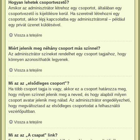
Hogyan lehetek csoportvezető?
Amikor az adminisztrátor létrehoz egy csoportot, általában egy
csoportvezető is kijelölésre kerül. Ha szeretnél létrehozni egy
csoportot, akkor lépj kapcsolatba egy adminisztrátorral – például
egy privát üzenet küldésével.
Vissza a tetejére
Miért jelenik meg néhány csoport más színnel?
Az adminisztrátor színeket rendelhet egy csoport tagjaihoz, hogy
könnyen azonosíthatók legyenek.
Vissza a tetejére
Mi az az „elsődleges csoport”?
Ha több csoport tagja is vagy, akkor ez a csoport határozza meg,
hogy milyen színnel jelenik meg a neved, és hogy alapból milyen
csoport avatar jelenik meg nálad. Az adminisztrátor engedélyezheti,
hogy megváltoztasd az elsődleges csoportodat a felhasználói
vezérlőpultban.
Vissza a tetejére
Mi az az „A csapat” link?