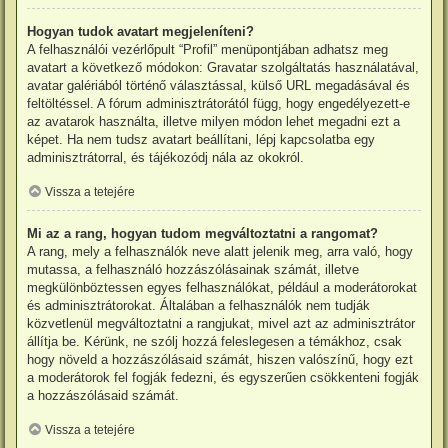
Hogyan tudok avatart megjeleníteni?
A felhasználói vezérlőpult “Profil” menüpontjában adhatsz meg
avatart a következő módokon: Gravatar szolgáltatás használatával,
avatar galériából történő választással, külső URL megadásával és
feltöltéssel. A fórum adminisztrátorától függ, hogy engedélyezett-e
az avatarok használta, illetve milyen módon lehet megadni ezt a
képet. Ha nem tudsz avatart beállítani, lépj kapcsolatba egy
adminisztrátorral, és tájékozódj nála az okokról.
Vissza a tetejére
Mi az a rang, hogyan tudom megváltoztatni a rangomat?
A rang, mely a felhasználók neve alatt jelenik meg, arra való, hogy
mutassa, a felhasználó hozzászólásainak számát, illetve
megkülönböztessen egyes felhasználókat, például a moderátorokat
és adminisztrátorokat. Általában a felhasználók nem tudják
közvetlenül megváltoztatni a rangjukat, mivel azt az adminisztrátor
állítja be. Kérünk, ne szólj hozzá feleslegesen a témákhoz, csak
hogy növeld a hozzászólásaid számát, hiszen valószínű, hogy ezt
a moderátorok fel fogják fedezni, és egyszerűen csökkenteni fogják
a hozzászólásaid számát.
Vissza a tetejére