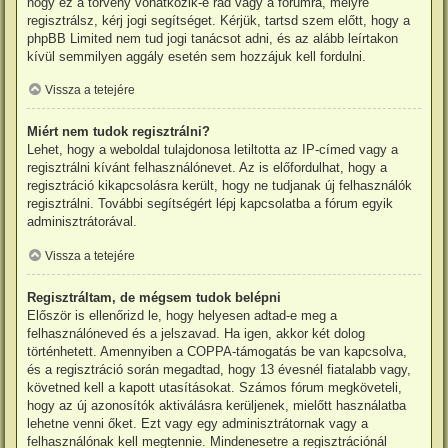
hogy ez a törvény vonatkozik-e rád vagy a fórumra, melyre
regisztrálsz, kérj jogi segítséget. Kérjük, tartsd szem előtt, hogy a
phpBB Limited nem tud jogi tanácsot adni, és az alább leírtakon
kívül semmilyen aggály esetén sem hozzájuk kell fordulni.
Vissza a tetejére
Miért nem tudok regisztrálni?
Lehet, hogy a weboldal tulajdonosa letiltotta az IP-címed vagy a
regisztrálni kívánt felhasználónevet. Az is előfordulhat, hogy a
regisztráció kikapcsolásra került, hogy ne tudjanak új felhasználók
regisztrálni. További segítségért lépj kapcsolatba a fórum egyik
adminisztrátorával.
Vissza a tetejére
Regisztráltam, de mégsem tudok belépni
Először is ellenőrizd le, hogy helyesen adtad-e meg a
felhasználóneved és a jelszavad. Ha igen, akkor két dolog
történhetett. Amennyiben a COPPA-támogatás be van kapcsolva,
és a regisztráció során megadtad, hogy 13 évesnél fiatalabb vagy,
követned kell a kapott utasításokat. Számos fórum megköveteli,
hogy az új azonosítók aktiválásra kerüljenek, mielőtt használatba
lehetne venni őket. Ezt vagy egy adminisztrátornak vagy a
felhasználónak kell megtennie. Mindenesetre a regisztrációnál