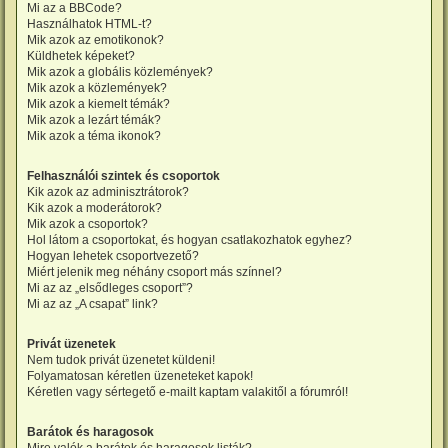
Mi az a BBCode?
Használhatok HTML-t?
Mik azok az emotikonok?
Küldhetek képeket?
Mik azok a globális közlemények?
Mik azok a közlemények?
Mik azok a kiemelt témák?
Mik azok a lezárt témák?
Mik azok a téma ikonok?
Felhasználói szintek és csoportok
Kik azok az adminisztrátorok?
Kik azok a moderátorok?
Mik azok a csoportok?
Hol látom a csoportokat, és hogyan csatlakozhatok egyhez?
Hogyan lehetek csoportvezető?
Miért jelenik meg néhány csoport más színnel?
Mi az az „elsődleges csoport”?
Mi az az „A csapat” link?
Privát üzenetek
Nem tudok privát üzenetet küldeni!
Folyamatosan kéretlen üzeneteket kapok!
Kéretlen vagy sértegető e-mailt kaptam valakitől a fórumról!
Barátok és haragosok