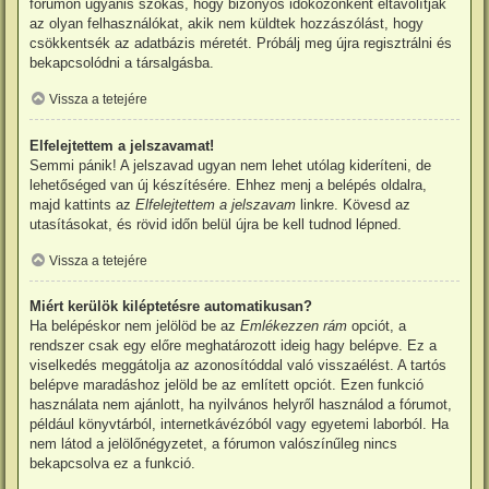
fórumon ugyanis szokás, hogy bizonyos időközönként eltávolítják
az olyan felhasználókat, akik nem küldtek hozzászólást, hogy
csökkentsék az adatbázis méretét. Próbálj meg újra regisztrálni és
bekapcsolódni a társalgásba.
Vissza a tetejére
Elfelejtettem a jelszavamat!
Semmi pánik! A jelszavad ugyan nem lehet utólag kideríteni, de
lehetőséged van új készítésére. Ehhez menj a belépés oldalra,
majd kattints az
Elfelejtettem a jelszavam
linkre. Kövesd az
utasításokat, és rövid időn belül újra be kell tudnod lépned.
Vissza a tetejére
Miért kerülök kiléptetésre automatikusan?
Ha belépéskor nem jelölöd be az
Emlékezzen rám
opciót, a
rendszer csak egy előre meghatározott ideig hagy belépve. Ez a
viselkedés meggátolja az azonosítóddal való visszaélést. A tartós
belépve maradáshoz jelöld be az említett opciót. Ezen funkció
használata nem ajánlott, ha nyilvános helyről használod a fórumot,
például könyvtárból, internetkávézóból vagy egyetemi laborból. Ha
nem látod a jelölőnégyzetet, a fórumon valószínűleg nincs
bekapcsolva ez a funkció.