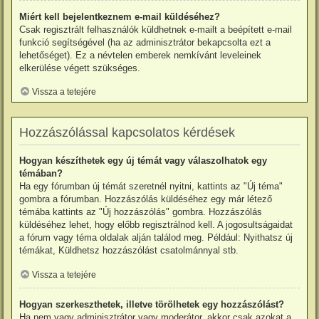
Miért kell bejelentkeznem e-mail küldéséhez?
Csak regisztrált felhasználók küldhetnek e-mailt a beépített e-mail
funkció segítségével (ha az adminisztrátor bekapcsolta ezt a
lehetőséget). Ez a névtelen emberek nemkívánt leveleinek
elkerülése végett szükséges.
Vissza a tetejére
Hozzászólással kapcsolatos kérdések
Hogyan készíthetek egy új témát vagy válaszolhatok egy
témában?
Ha egy fórumban új témát szeretnél nyitni, kattints az "Új téma"
gombra a fórumban. Hozzászólás küldéséhez egy már létező
témába kattints az "Új hozzászólás" gombra. Hozzászólás
küldéséhez lehet, hogy előbb regisztrálnod kell. A jogosultságaidat
a fórum vagy téma oldalak alján találod meg. Például: Nyithatsz új
témákat, Küldhetsz hozzászólást csatolmánnyal stb.
Vissza a tetejére
Hogyan szerkeszthetek, illetve törölhetek egy hozzászólást?
Ha nem vagy adminisztrátor vagy moderátor, akkor csak azokat a