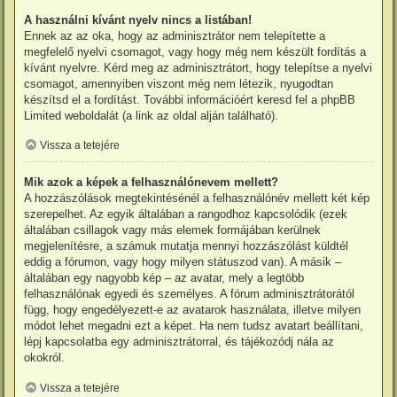
A használni kívánt nyelv nincs a listában!
Ennek az az oka, hogy az adminisztrátor nem telepítette a
megfelelő nyelvi csomagot, vagy hogy még nem készült fordítás a
kívánt nyelvre. Kérd meg az adminisztrátort, hogy telepítse a nyelvi
csomagot, amennyiben viszont még nem létezik, nyugodtan
készítsd el a fordítást. További információért keresd fel a phpBB
Limited weboldalát (a link az oldal alján található).
Vissza a tetejére
Mik azok a képek a felhasználónevem mellett?
A hozzászólások megtekintésénél a felhasználónév mellett két kép
szerepelhet. Az egyik általában a rangodhoz kapcsolódik (ezek
általában csillagok vagy más elemek formájában kerülnek
megjelenítésre, a számuk mutatja mennyi hozzászólást küldtél
eddig a fórumon, vagy hogy milyen státuszod van). A másik –
általában egy nagyobb kép – az avatar, mely a legtöbb
felhasználónak egyedi és személyes. A fórum adminisztrátorától
függ, hogy engedélyezett-e az avatarok használata, illetve milyen
módot lehet megadni ezt a képet. Ha nem tudsz avatart beállítani,
lépj kapcsolatba egy adminisztrátorral, és tájékozódj nála az
okokról.
Vissza a tetejére