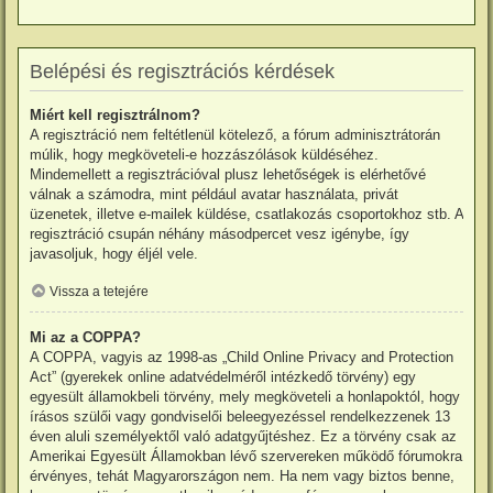
Belépési és regisztrációs kérdések
Miért kell regisztrálnom?
A regisztráció nem feltétlenül kötelező, a fórum adminisztrátorán
múlik, hogy megköveteli-e hozzászólások küldéséhez.
Mindemellett a regisztrációval plusz lehetőségek is elérhetővé
válnak a számodra, mint például avatar használata, privát
üzenetek, illetve e-mailek küldése, csatlakozás csoportokhoz stb. A
regisztráció csupán néhány másodpercet vesz igénybe, így
javasoljuk, hogy éljél vele.
Vissza a tetejére
Mi az a COPPA?
A COPPA, vagyis az 1998-as „Child Online Privacy and Protection
Act” (gyerekek online adatvédelméről intézkedő törvény) egy
egyesült államokbeli törvény, mely megköveteli a honlapoktól, hogy
írásos szülői vagy gondviselői beleegyezéssel rendelkezzenek 13
éven aluli személyektől való adatgyűjtéshez. Ez a törvény csak az
Amerikai Egyesült Államokban lévő szervereken működő fórumokra
érvényes, tehát Magyarországon nem. Ha nem vagy biztos benne,