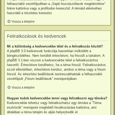
felhasználói vezérlőpultban a „Saját hozzászólások megtekintése”
linkre kattintva vagy a profilodon keresztül. A témáid eléréséhez
használd a részletes keresést.
Vissza a tetejére
Feliratkozások és kedvencek
Mi a különbség a kedvencekbe tétel és a feliratkozás között?
A phpBB 3.0 kedvencek funkciója hasonlóan működött a
böngésződéhez. Nem kerültél értesítésre, ha frissült a tartalom. A
phpBB 3.1-ben viszont a kedvencekbe tétel a feliratkozáshoz
hasonlít. Értesítésre kerülhetsz, ha a téma frissül. Feliratkozáskor,
ezzel ellentétben, értesítésre kerülsz, amikor a téma vagy a fórum
frissül. Az értesítési beállítások testreszabhatóak a felhasználói
vezérlőpult „Fórum beállítások” menüpontjában.
Vissza a tetejére
Hogyan tudok kedvencekbe tenni vagy feliratkozni egy témára?
Kedvencekbe tehetsz vagy feliratkozhatsz egy témára a “Téma
eszközök” menüpont megfelelő hivatkozására kattintva, ami
általában a téma tetején és alján helyezkedik el.