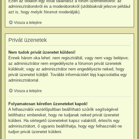
Ezen az oldalon egy listát találhatsz a fórum üzemeltetőiről: az
adminisztrátorokról és a moderátorokról (utóbbiaknál jelezve például
azt is, hogy melyik fórumot moderálják).
Vissza a tetejére
Privát üzenetek
Nem tudok privát üzenetet küldeni!
Ennek három oka lehet: nem regisztráltál, vagy nem vagy belépve;
az adminisztrátor nem engedélyezte a fórumon privát üzenetek
küldését; vagy az adminisztrátor nem engedélyezte neked, hogy
privát üzenetet küldjél. További információért lépj kapcsolatba egy
adminisztrátorral.
Vissza a tetejére
Folyamatosan kéretlen üzeneteket kapok!
A felhasználói vezérlőpultban beállítható szűrők segítségével
letilthatsz embereket, hogy ne tudjanak neked privát üzenetet
küldeni. Ha sértegető üzeneteket kapsz valakitől, értesíts egy
adminisztrátort, ő ugyanis beállíthatja, hogy egy felhasználó ne
tudjon privát üzenetet küldeni.