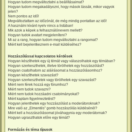
Hogyan tudom megváltoztatni a beállításaimat?
Hogyan tudom megakadályozni, hogy mások lássák, mikor vagyok
jelen?
Nem pontos az idő!
Megváltoztattam az időzónát, de még mindig pontatlan az idő!
A használni kívánt nyelv nincs a listában!
Mik azok a képek a felhasználónevem mellett?
Hogyan tudok avatart megjeleníteni?
Mi az a rang, hogyan tudom megváltoztatni a rangomat?
Miért kell bejelentkeznem e-mail küldéséhez?
Hozzászólással kapcsolatos kérdések
Hogyan készíthetek egy új témát vagy válaszolhatok egy témában?
Hogyan szerkeszthetek, illetve törölhetek egy hozzászólást?
Hogyan csatolhatom az aláírásomat a hozzászólásomhoz?
Hogyan készíthetek szavazást?
Hogyan szerkeszthetek vagy törölhetek egy szavazást?
Miért nem férek hozzá egy fórumhoz?
Miért nem tudok szavazni?
Miért nem tudok hozzáadni csatolmányokat?
Miért kaptam figyelmeztetést?
Hogyan jelenthetek egy hozzászólást a moderátoroknak?
Mire való az „Elmentés” gomb hozzászólás küldésénél?
Miért kell a hozzászólásomat jóváhagynia egy moderátornak?
Hogyan ugraszthatok előre egy témát?
Formázás és téma típusok