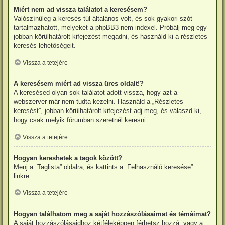
Miért nem ad vissza találatot a keresésem?
Valószínűleg a keresés túl általános volt, és sok gyakori szót
tartalmazhatott, melyeket a phpBB3 nem indexel. Próbálj meg egy
jobban körülhatárolt kifejezést megadni, és használd ki a részletes
keresés lehetőségeit.
Vissza a tetejére
A keresésem miért ad vissza üres oldalt!?
A keresésed olyan sok találatot adott vissza, hogy azt a
webszerver már nem tudta kezelni. Használd a „Részletes
keresést”, jobban körülhatárolt kifejezést adj meg, és válaszd ki,
hogy csak melyik fórumban szeretnél keresni.
Vissza a tetejére
Hogyan kereshetek a tagok között?
Menj a „Taglista” oldalra, és kattints a „Felhasználó keresése”
linkre.
Vissza a tetejére
Hogyan találhatom meg a saját hozzászólásaimat és témáimat?
A saját hozzászólásaidhoz kétféleképpen férhetsz hozzá: vagy a