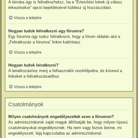
A témára úgy is feliratkozhatsz, ha a “Értesítést kérek új válasz
érkezésekor” opció bejelölésével küldesz új hozzászólást.
Vissza a tetejére
Hogyan tudok feliratkozni egy fórumra?
Egy fórumra úgy tudsz feliratkozni, hogy a fórum oldalán alul a
„Feliratkozás a fórumra” linkre kattintasz.
Vissza a tetejére
Hogyan tudok leiratkozni?
A leiratkozáshoz menj a felhasználói vezérlőpultra, és kövesd a
linkeket a feliratkozásaidhoz.
Vissza a tetejére
Csatolmányok
Milyen csatolmányok engedélyezettek ezen a fórumon?
Az adminisztrátorok saját maguk állíthatják be, hogy milyen típusú
csatolmányokat engedélyeznek. Ha nem vagy biztos benne, mi
engedélyezett, lépj kapcsolatba az adminisztrátorral.