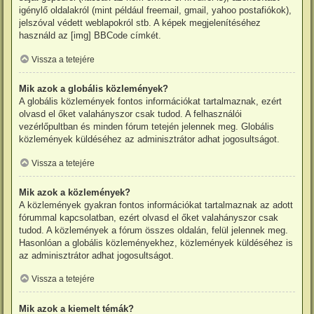
igénylő oldalakról (mint például freemail, gmail, yahoo postafiókok),
jelszóval védett weblapokról stb. A képek megjelenítéséhez
használd az [img] BBCode címkét.
Vissza a tetejére
Mik azok a globális közlemények?
A globális közlemények fontos információkat tartalmaznak, ezért
olvasd el őket valahányszor csak tudod. A felhasználói
vezérlőpultban és minden fórum tetején jelennek meg. Globális
közlemények küldéséhez az adminisztrátor adhat jogosultságot.
Vissza a tetejére
Mik azok a közlemények?
A közlemények gyakran fontos információkat tartalmaznak az adott
fórummal kapcsolatban, ezért olvasd el őket valahányszor csak
tudod. A közlemények a fórum összes oldalán, felül jelennek meg.
Hasonlóan a globális közleményekhez, közlemények küldéséhez is
az adminisztrátor adhat jogosultságot.
Vissza a tetejére
Mik azok a kiemelt témák?