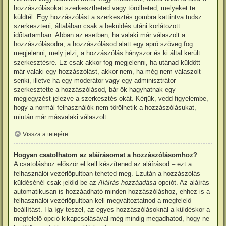
hozzászólásokat szerkesztheted vagy törölheted, melyeket te
küldtél. Egy hozzászólást a szerkesztés gombra kattintva tudsz
szerkeszteni, általában csak a beküldés utáni korlátozott
időtartamban. Abban az esetben, ha valaki már válaszolt a
hozzászólásodra, a hozzászólásod alatt egy apró szöveg fog
megjelenni, mely jelzi, a hozzászólás hányszor és ki által került
szerkesztésre. Ez csak akkor fog megjelenni, ha utánad küldött
már valaki egy hozzászólást, akkor nem, ha még nem válaszolt
senki, illetve ha egy moderátor vagy egy adminisztrátor
szerkesztette a hozzászólásod, bár ők hagyhatnak egy
megjegyzést jelezve a szerkesztés okát. Kérjük, vedd figyelembe,
hogy a normál felhasználók nem törölhetik a hozzászólásukat,
miután már másvalaki válaszolt.
Vissza a tetejére
Hogyan csatolhatom az aláírásomat a hozzászólásomhoz?
A csatoláshoz először el kell készítened az aláírásod – ezt a
felhasználói vezérlőpultban teheted meg. Ezután a hozzászólás
küldésénél csak jelöld be az
Aláírás hozzáadása
opciót. Az aláírás
automatikusan is hozzáadható minden hozzászóláshoz, ehhez is a
felhasználói vezérlőpultban kell megváltoztatnod a megfelelő
beállítást. Ha így teszel, az egyes hozzászólásoknál a küldéskor a
megfelelő opció kikapcsolásával még mindig megadhatod, hogy ne