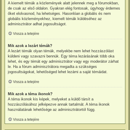
A kiemelt témák a közlemények alatt jelennek meg a fórumokban,
de csak az első oldalon. Gyakran elég fontosak, úgyhogy érdemes
őket elolvasnod, ha lehetséges. Hasonlóan a globális és nem
globális közleményekhez, kiemelt témák küldéséhez az
adminisztrátor adhat jogosultságot.
Vissza a tetejére
Mik azok a lezárt témák?
A lezárt témák olyan témák, melyekbe nem lehet hozzászólást
küldeni vagy szavazni bennük. Egy téma lezárásának több oka
lehet, és egy témát egy adminisztrátor vagy egy moderátor zárhat
le. Ha a fórum adminisztrátora megadta a szükséges
jogosultságokat, lehetőséged lehet lezárni a saját témáidat.
Vissza a tetejére
Mik azok a téma ikonok?
A téma ikonok kis képek, melyeket a küldő társít a
hozzászólásához jelképezve annak tartalmát. A téma ikonok
használatának lehetősége az adminisztrátortól függ.
Vissza a tetejére