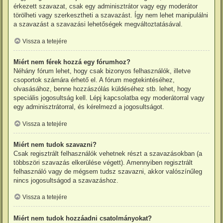
érkezett szavazat, csak egy adminisztrátor vagy egy moderátor
törölheti vagy szerkesztheti a szavazást. Így nem lehet manipulálni
a szavazást a szavazási lehetőségek megváltoztatásával.
Vissza a tetejére
Miért nem férek hozzá egy fórumhoz?
Néhány fórum lehet, hogy csak bizonyos felhasználók, illetve
csoportok számára érhető el. A fórum megtekintéséhez,
olvasásához, benne hozzászólás küldéséhez stb. lehet, hogy
speciális jogosultság kell. Lépj kapcsolatba egy moderátorral vagy
egy adminisztrátorral, és kérelmezd a jogosultságot.
Vissza a tetejére
Miért nem tudok szavazni?
Csak regisztrált felhasználók vehetnek részt a szavazásokban (a
többszöri szavazás elkerülése végett). Amennyiben regisztrált
felhasználó vagy de mégsem tudsz szavazni, akkor valószínűleg
nincs jogosultságod a szavazáshoz.
Vissza a tetejére
Miért nem tudok hozzáadni csatolmányokat?