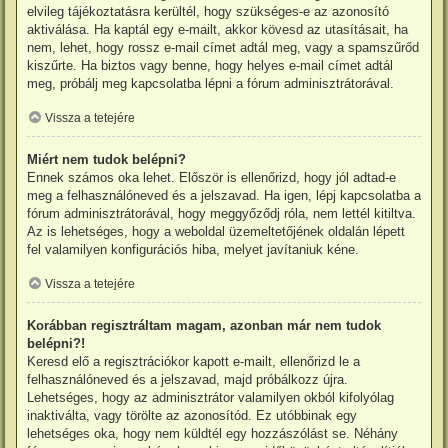
elvileg tájékoztatásra kerültél, hogy szükséges-e az azonosító
aktiválása. Ha kaptál egy e-mailt, akkor kövesd az utasításait, ha
nem, lehet, hogy rossz e-mail címet adtál meg, vagy a spamszűrőd
kiszűrte. Ha biztos vagy benne, hogy helyes e-mail címet adtál
meg, próbálj meg kapcsolatba lépni a fórum adminisztrátorával.
Vissza a tetejére
Miért nem tudok belépni?
Ennek számos oka lehet. Először is ellenőrizd, hogy jól adtad-e
meg a felhasználóneved és a jelszavad. Ha igen, lépj kapcsolatba a
fórum adminisztrátorával, hogy meggyőződj róla, nem lettél kitiltva.
Az is lehetséges, hogy a weboldal üzemeltetőjének oldalán lépett
fel valamilyen konfigurációs hiba, melyet javítaniuk kéne.
Vissza a tetejére
Korábban regisztráltam magam, azonban már nem tudok
belépni?!
Keresd elő a regisztrációkor kapott e-mailt, ellenőrizd le a
felhasználóneved és a jelszavad, majd próbálkozz újra.
Lehetséges, hogy az adminisztrátor valamilyen okból kifolyólag
inaktiválta, vagy törölte az azonosítód. Ez utóbbinak egy
lehetséges oka, hogy nem küldtél egy hozzászólást se. Néhány