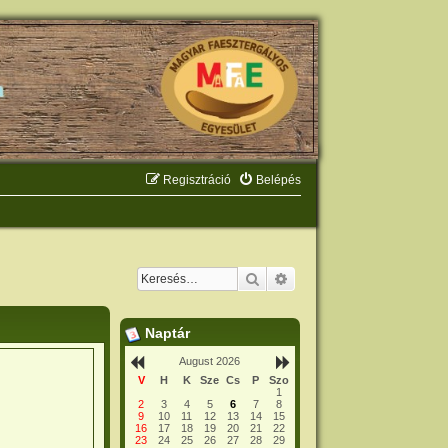
Regisztráció
Belépés
Keresés
Részletes keresés
Naptár
August 2026
V
H
K
Sze
Cs
P
Szo
1
2
3
4
5
6
7
8
9
10
11
12
13
14
15
16
17
18
19
20
21
22
23
24
25
26
27
28
29