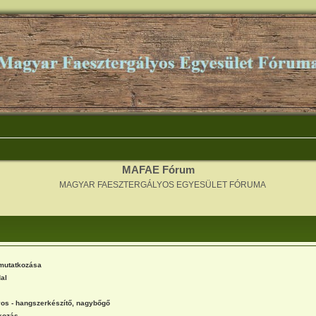
MAFAE Fórum
MAGYAR FAESZTERGÁLYOS EGYESÜLET FÓRUMA
emutatkozása
al
os - hangszerkészítő, nagybőgő
kozás.