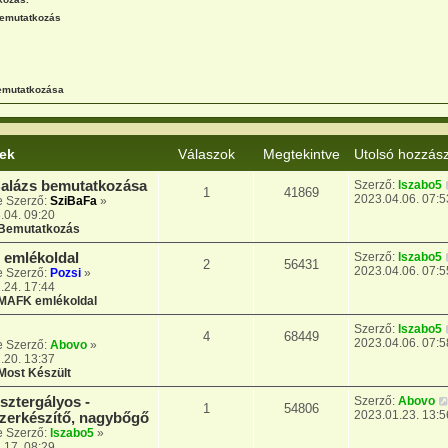
bemutatkozás
emutatkozása
rek
Válaszok
Megtekintve
Utolsó hozzás
Balázs bemutatkozása
Szerző:
lszabo5
1
41869
2023.04.06. 07:5
e Szerző:
SziBaFa
»
.04. 09:20
Bemutatkozás
emlékoldal
Szerző:
lszabo5
2
56431
2023.04.06. 07:5
e Szerző:
Pozsi
»
.24. 17:44
MAFK emlékoldal
Szerző:
lszabo5
4
68449
2023.04.06. 07:5
e Szerző:
Abovo
»
.20. 13:37
Most Készült
sztergályos -
Szerző:
Abovo
1
54806
2023.01.23. 13:5
zerkészítő, nagybőgő
e Szerző:
lszabo5
»
.17. 08:29