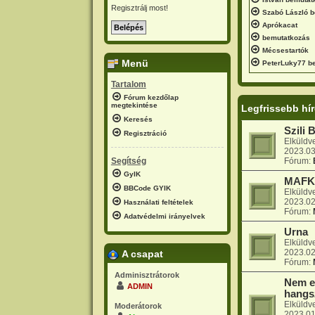
Regisztrálj most!
Szabó László 
Aprókacat
bemutatkozás
Mécsestartók
Menü
PeterLuky77 b
Tartalom
Fórum kezdőlap
megtekintése
Legfrissebb hí
Keresés
Szili 
Regisztráció
Elküldv
2023.03
Segítség
Fórum:
GyIK
MAFK 
BBCode GYIK
Elküldv
2023.02
Használati feltételek
Fórum:
Adatvédelmi irányelvek
Urna
Elküldv
2023.02
A csapat
Fórum:
Adminisztrátorok
Nem e
ADMIN
hangs
Elküldv
Moderátorok
2023.01