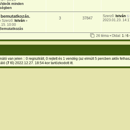
Videók minden
ségben
n bemutatkozás.
Szerző:
István
3
37847
2023.01.23. 14:1
e Szerző:
István
»
.15. 10:00
Bemutatkozás
26 téma • Oldal:
1
/
6
áló van jelen :: 0 regisztrált, 0 rejtett és 1 vendég (az elmúlt 5 percben aktív felha
áló (
7
fő) 2022.12.27. 18:54-kor tartózkodott itt.