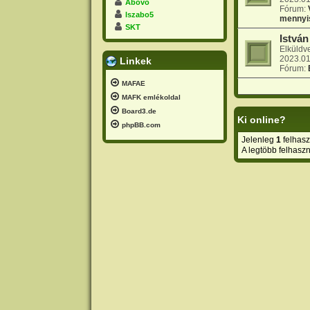
Abovo
Fórum:
lszabo5
mennyi
SKT
Istvá
Elküldv
2023.01
Linkek
Fórum:
MAFAE
MAFK emlékoldal
Board3.de
Ki online?
phpBB.com
Jelenleg
1
felhaszn
A legtöbb felhaszn