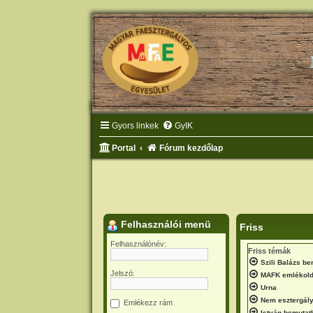
Gyors linkek
GyIK
Portal
Fórum kezdőlap
Felhasználói menü
Friss
Felhasználónév:
Friss témák
Szili Balázs b
Jelszó:
MAFK emlékold
Urna
Nem esztergály
Emlékezz rám
István bemutat