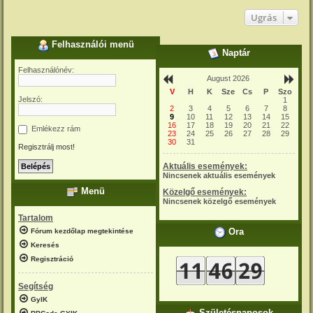
Ugrás
Felhasználói menü
Naptár
Felhasználónév:
August 2026
V
H
K
Sze
Cs
P
Szo
Jelszó:
1
2
3
4
5
6
7
8
9
10
11
12
13
14
15
16
17
18
19
20
21
22
Emlékezz rám
23
24
25
26
27
28
29
30
31
Regisztrálj most!
Aktuális események:
Nincsenek aktuális események
Menü
Közelgő események:
Nincsenek közelgő események
Tartalom
Óra
Fórum kezdőlap megtekintése
Keresés
Regisztráció
Segítség
GyIK