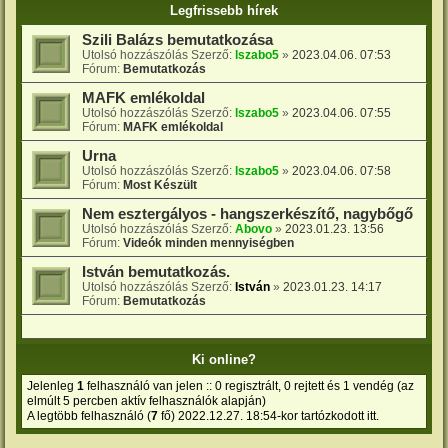
Legfrissebb hírek
Szili Balázs bemutatkozása
Utolsó hozzászólás Szerző:
lszabo5
»
2023.04.06. 07:53
Fórum:
Bemutatkozás
MAFK emlékoldal
Utolsó hozzászólás Szerző:
lszabo5
»
2023.04.06. 07:55
Fórum:
MAFK emlékoldal
Urna
Utolsó hozzászólás Szerző:
lszabo5
»
2023.04.06. 07:58
Fórum:
Most Készült
Nem esztergályos - hangszerkészítő, nagybőgő
Utolsó hozzászólás Szerző:
Abovo
»
2023.01.23. 13:56
Fórum:
Videók minden mennyiségben
István bemutatkozás.
Utolsó hozzászólás Szerző:
István
»
2023.01.23. 14:17
Fórum:
Bemutatkozás
Ki online?
Jelenleg
1
felhasználó van jelen :: 0 regisztrált, 0 rejtett és 1 vendég (az
elmúlt 5 percben aktív felhasználók alapján)
A legtöbb felhasználó (
7
fő) 2022.12.27. 18:54-kor tartózkodott itt.