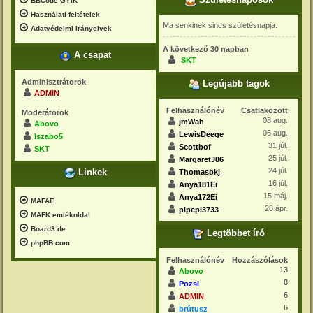
Születésnaposok
BBCode GYIK
Használati feltételek
Ma senkinek sincs születésnapja.
Adatvédelmi irányelvek
A következő 30 napban
A csapat
SKT
Adminisztrátorok
Legújabb tagok
ADMIN
Felhasználónév
Csatlakozott
Moderátorok
08 aug.
jmWah
Abovo
06 aug.
LewisDeege
lszabo5
31 júl.
Scottbof
SKT
25 júl.
MargaretJ86
24 júl.
Linkek
Thomasbkj
16 júl.
Anya181Ei
15 máj.
Anya172Ei
MAFAE
28 ápr.
pipepi3733
MAFK emlékoldal
Board3.de
Legtöbbet író
phpBB.com
Felhasználónév
Hozzászólások
13
Abovo
8
Pozsi
6
ADMIN
6
brútusz