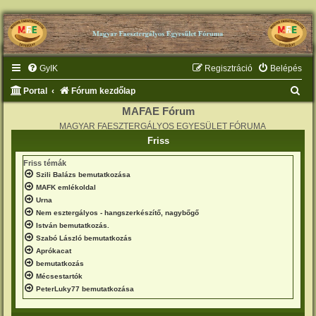
GyIK
Regisztráció
Belépés
K
Portal
Fórum kezdőlap
e
MAFAE Fórum
MAGYAR FAESZTERGÁLYOS EGYESÜLET FÓRUMA
r
Friss
e
Friss témák
s
Szili Balázs bemutatkozása
é
MAFK emlékoldal
s
Urna
Nem esztergályos - hangszerkészítő, nagybőgő
István bemutatkozás.
Szabó László bemutatkozás
Aprókacat
bemutatkozás
Mécsestartók
PeterLuky77 bemutatkozása