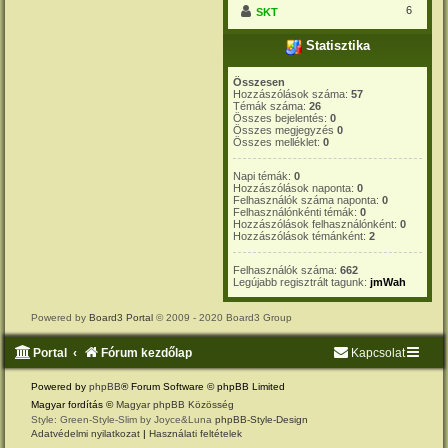
6
SKT
Statisztika
Összesen
Hozzászólások száma:
57
Témák száma:
26
Összes bejelentés:
0
Összes megjegyzés
0
Összes melléklet:
0
Napi témák:
0
Hozzászólások naponta:
0
Felhasználók száma naponta:
0
Felhasználónkénti témák:
0
Hozzászólások felhasználónként:
0
Hozzászólások témánként:
2
Felhasználók száma:
662
Legújabb regisztrált tagunk:
jmWah
Powered by
Board3 Portal
© 2009 - 2020 Board3 Group
Portal
Fórum kezdőlap
Kapcsolat
Powered by
phpBB
® Forum Software © phpBB Limited
Magyar fordítás ©
Magyar phpBB Közösség
Style: Green-Style-Slim by Joyce&Luna
phpBB-Style-Design
Adatvédelmi nyilatkozat
|
Használati feltételek