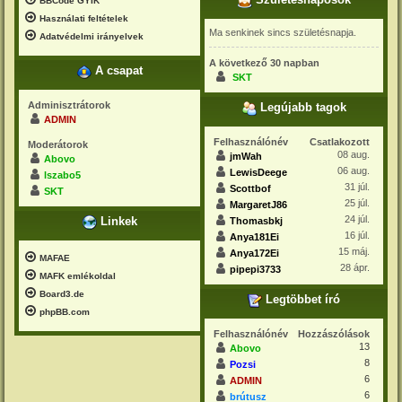
Születésnaposok
BBCode GYIK
Használati feltételek
Ma senkinek sincs születésnapja.
Adatvédelmi irányelvek
A következő 30 napban
A csapat
SKT
Adminisztrátorok
Legújabb tagok
ADMIN
Felhasználónév
Csatlakozott
Moderátorok
08 aug.
jmWah
Abovo
06 aug.
LewisDeege
lszabo5
31 júl.
Scottbof
SKT
25 júl.
MargaretJ86
24 júl.
Linkek
Thomasbkj
16 júl.
Anya181Ei
15 máj.
Anya172Ei
MAFAE
28 ápr.
pipepi3733
MAFK emlékoldal
Board3.de
Legtöbbet író
phpBB.com
Felhasználónév
Hozzászólások
13
Abovo
8
Pozsi
6
ADMIN
6
brútusz