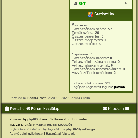
6
SKT
Statisztika
Összesen
Hozzászólások száma:
57
Témák száma:
26
Összes bejelentés:
0
Összes megjegyzés
0
Összes melléklet:
0
Napi témák:
0
Hozzászólások naponta:
0
Felhasználók száma naponta:
0
Felhasználónkénti témák:
0
Hozzászólások felhasználónként:
0
Hozzászólások témánként:
2
Felhasználók száma:
662
Legújabb regisztrált tagunk:
jmWah
Powered by
Board3 Portal
© 2009 - 2020 Board3 Group
Portal
Fórum kezdőlap
Kapcsolat
Powered by
phpBB
® Forum Software © phpBB Limited
Magyar fordítás ©
Magyar phpBB Közösség
Style: Green-Style-Slim by Joyce&Luna
phpBB-Style-Design
Adatvédelmi nyilatkozat
|
Használati feltételek