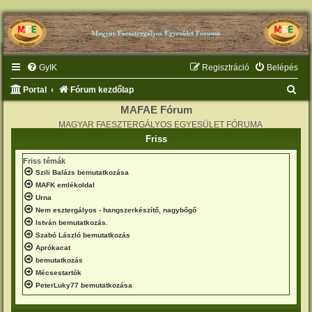
GyIK
Regisztráció
Belépés
K
Portal
Fórum kezdőlap
e
MAFAE Fórum
MAGYAR FAESZTERGÁLYOS EGYESÜLET FÓRUMA
r
Friss
e
Friss témák
s
Szili Balázs bemutatkozása
é
MAFK emlékoldal
s
Urna
Nem esztergályos - hangszerkészítő, nagybőgő
István bemutatkozás.
Szabó László bemutatkozás
Aprókacat
bemutatkozás
Mécsestartók
PeterLuky77 bemutatkozása