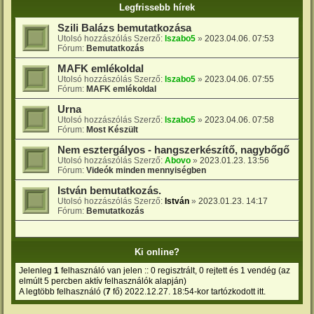
Legfrissebb hírek
Szili Balázs bemutatkozása
Utolsó hozzászólás Szerző:
lszabo5
»
2023.04.06. 07:53
Fórum:
Bemutatkozás
MAFK emlékoldal
Utolsó hozzászólás Szerző:
lszabo5
»
2023.04.06. 07:55
Fórum:
MAFK emlékoldal
Urna
Utolsó hozzászólás Szerző:
lszabo5
»
2023.04.06. 07:58
Fórum:
Most Készült
Nem esztergályos - hangszerkészítő, nagybőgő
Utolsó hozzászólás Szerző:
Abovo
»
2023.01.23. 13:56
Fórum:
Videók minden mennyiségben
István bemutatkozás.
Utolsó hozzászólás Szerző:
István
»
2023.01.23. 14:17
Fórum:
Bemutatkozás
Ki online?
Jelenleg
1
felhasználó van jelen :: 0 regisztrált, 0 rejtett és 1 vendég (az
elmúlt 5 percben aktív felhasználók alapján)
A legtöbb felhasználó (
7
fő) 2022.12.27. 18:54-kor tartózkodott itt.