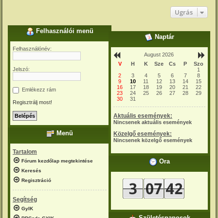
Ugrás
Felhasználói menü
Naptár
Felhasználónév:
August 2026
V
H
K
Sze
Cs
P
Szo
Jelszó:
1
2
3
4
5
6
7
8
9
10
11
12
13
14
15
16
17
18
19
20
21
22
Emlékezz rám
23
24
25
26
27
28
29
30
31
Regisztrálj most!
Aktuális események:
Nincsenek aktuális események
Menü
Közelgő események:
Nincsenek közelgő események
Tartalom
Óra
Fórum kezdőlap megtekintése
Keresés
Regisztráció
Segítség
GyIK