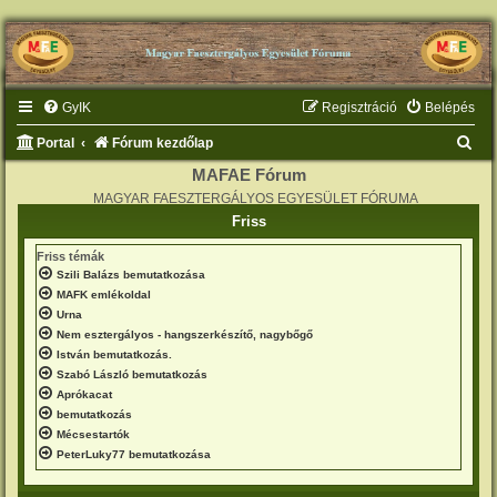
GyIK
Regisztráció
Belépés
K
Portal
Fórum kezdőlap
e
MAFAE Fórum
MAGYAR FAESZTERGÁLYOS EGYESÜLET FÓRUMA
r
Friss
e
Friss témák
s
Szili Balázs bemutatkozása
é
MAFK emlékoldal
s
Urna
Nem esztergályos - hangszerkészítő, nagybőgő
István bemutatkozás.
Szabó László bemutatkozás
Aprókacat
bemutatkozás
Mécsestartók
PeterLuky77 bemutatkozása