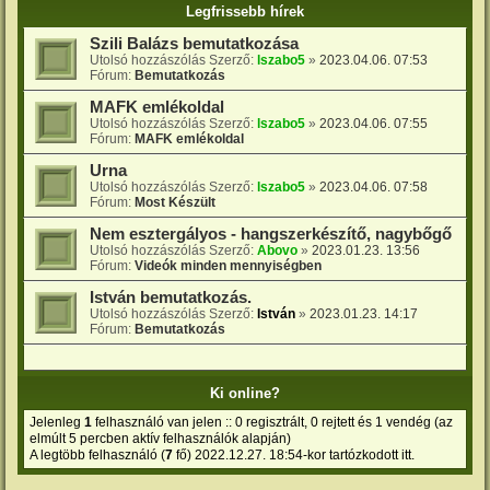
Legfrissebb hírek
Szili Balázs bemutatkozása
Utolsó hozzászólás Szerző:
lszabo5
»
2023.04.06. 07:53
Fórum:
Bemutatkozás
MAFK emlékoldal
Utolsó hozzászólás Szerző:
lszabo5
»
2023.04.06. 07:55
Fórum:
MAFK emlékoldal
Urna
Utolsó hozzászólás Szerző:
lszabo5
»
2023.04.06. 07:58
Fórum:
Most Készült
Nem esztergályos - hangszerkészítő, nagybőgő
Utolsó hozzászólás Szerző:
Abovo
»
2023.01.23. 13:56
Fórum:
Videók minden mennyiségben
István bemutatkozás.
Utolsó hozzászólás Szerző:
István
»
2023.01.23. 14:17
Fórum:
Bemutatkozás
Ki online?
Jelenleg
1
felhasználó van jelen :: 0 regisztrált, 0 rejtett és 1 vendég (az
elmúlt 5 percben aktív felhasználók alapján)
A legtöbb felhasználó (
7
fő) 2022.12.27. 18:54-kor tartózkodott itt.