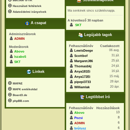
Születésnaposok
BBCode GYIK
Használati feltételek
Ma senkinek sincs születésnapja.
Adatvédelmi irányelvek
A következő 30 napban
A csapat
SKT
Adminisztrátorok
Legújabb tagok
ADMIN
Felhasználónév
Csatlakozott
Moderátorok
06 aug.
LewisDeege
Abovo
31 júl.
Scottbof
lszabo5
25 júl.
MargaretJ86
SKT
24 júl.
Thomasbkj
16 júl.
Linkek
Anya181Ei
15 máj.
Anya172Ei
28 ápr.
pipepi3733
MAFAE
20 ápr.
Williamlak
MAFK emlékoldal
Board3.de
Legtöbbet író
phpBB.com
Felhasználónév
Hozzászólások
13
Abovo
8
Pozsi
6
ADMIN
6
brútusz