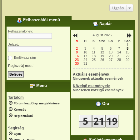
Ugrás
Felhasználói menü
Naptár
Felhasználónév:
August 2026
V
H
K
Sze
Cs
P
Szo
Jelszó:
1
2
3
4
5
6
7
8
9
10
11
12
13
14
15
16
17
18
19
20
21
22
Emlékezz rám
23
24
25
26
27
28
29
30
31
Regisztrálj most!
Aktuális események:
Nincsenek aktuális események
Menü
Közelgő események:
Nincsenek közelgő események
Tartalom
Óra
Fórum kezdőlap megtekintése
Keresés
Regisztráció
Segítség
GyIK