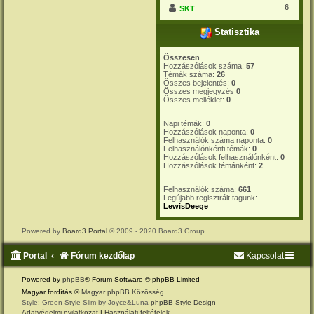
6
SKT
Statisztika
Összesen
Hozzászólások száma:
57
Témák száma:
26
Összes bejelentés:
0
Összes megjegyzés
0
Összes melléklet:
0
Napi témák:
0
Hozzászólások naponta:
0
Felhasználók száma naponta:
0
Felhasználónkénti témák:
0
Hozzászólások felhasználónként:
0
Hozzászólások témánként:
2
Felhasználók száma:
661
Legújabb regisztrált tagunk:
LewisDeege
Powered by
Board3 Portal
© 2009 - 2020 Board3 Group
Portal
Fórum kezdőlap
Kapcsolat
Powered by
phpBB
® Forum Software © phpBB Limited
Magyar fordítás ©
Magyar phpBB Közösség
Style: Green-Style-Slim by Joyce&Luna
phpBB-Style-Design
Adatvédelmi nyilatkozat
|
Használati feltételek