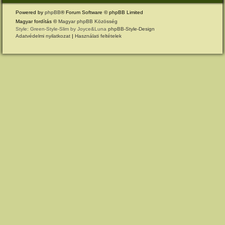
Powered by
phpBB
® Forum Software © phpBB Limited
Magyar fordítás ©
Magyar phpBB Közösség
Style: Green-Style-Slim by Joyce&Luna
phpBB-Style-Design
Adatvédelmi nyilatkozat
|
Használati feltételek