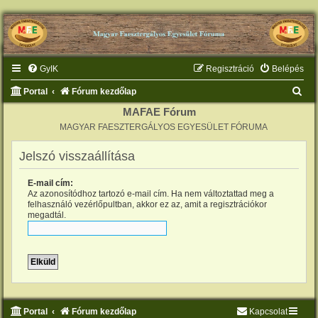
GyIK
Regisztráció
Belépés
K
Portal
Fórum kezdőlap
e
MAFAE Fórum
MAGYAR FAESZTERGÁLYOS EGYESÜLET FÓRUMA
r
e
Jelszó visszaállítása
s
E-mail cím:
é
Az azonosítódhoz tartozó e-mail cím. Ha nem változtattad meg a
s
felhasználó vezérlőpultban, akkor ez az, amit a regisztrációkor
megadtál.
Portal
Fórum kezdőlap
Kapcsolat