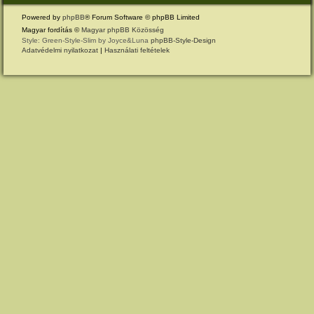
Powered by
phpBB
® Forum Software © phpBB Limited
Magyar fordítás ©
Magyar phpBB Közösség
Style: Green-Style-Slim by Joyce&Luna
phpBB-Style-Design
Adatvédelmi nyilatkozat
|
Használati feltételek