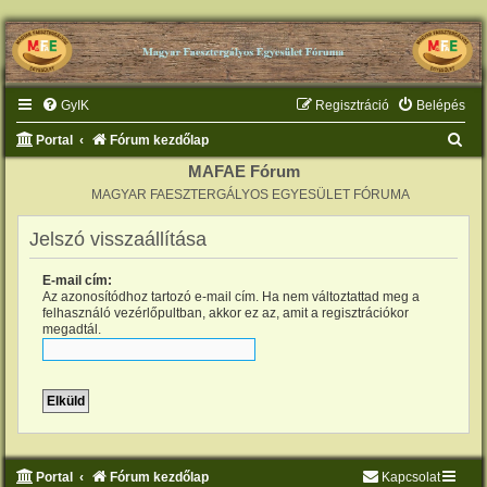
GyIK
Regisztráció
Belépés
K
Portal
Fórum kezdőlap
e
MAFAE Fórum
MAGYAR FAESZTERGÁLYOS EGYESÜLET FÓRUMA
r
e
Jelszó visszaállítása
s
E-mail cím:
é
Az azonosítódhoz tartozó e-mail cím. Ha nem változtattad meg a
s
felhasználó vezérlőpultban, akkor ez az, amit a regisztrációkor
megadtál.
Portal
Fórum kezdőlap
Kapcsolat