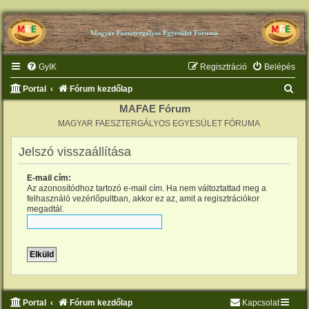
GyIK
Regisztráció
Belépés
K
Portal
Fórum kezdőlap
e
MAFAE Fórum
MAGYAR FAESZTERGÁLYOS EGYESÜLET FÓRUMA
r
e
Jelszó visszaállítása
s
E-mail cím:
é
Az azonosítódhoz tartozó e-mail cím. Ha nem változtattad meg a
s
felhasználó vezérlőpultban, akkor ez az, amit a regisztrációkor
megadtál.
Portal
Fórum kezdőlap
Kapcsolat