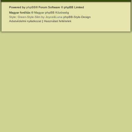
Powered by
phpBB
® Forum Software © phpBB Limited
Magyar fordítás ©
Magyar phpBB Közösség
Style: Green-Style-Slim by Joyce&Luna
phpBB-Style-Design
Adatvédelmi nyilatkozat
|
Használati feltételek