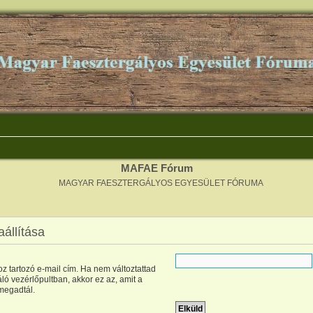
MAFAE Fórum
MAGYAR FAESZTERGÁLYOS EGYESÜLET FÓRUMA
aállítása
z tartozó e-mail cím. Ha nem változtattad
ló vezérlőpultban, akkor ez az, amit a
 megadtál.