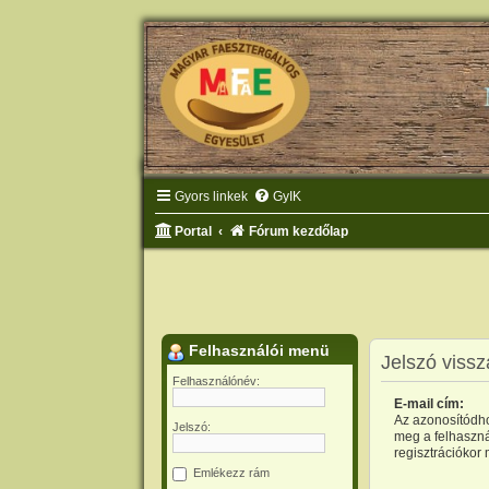
Gyors linkek
GyIK
Portal
Fórum kezdőlap
Felhasználói menü
Jelszó vissz
Felhasználónév:
E-mail cím:
Az azonosítódho
Jelszó:
meg a felhaszná
regisztrációkor
Emlékezz rám