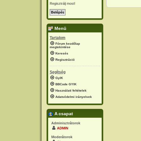
Regisztrálj most!
Menü
Tartalom
Fórum kezdőlap
megtekintése
Keresés
Regisztráció
Segítség
GyIK
BBCode GYIK
Használati feltételek
Adatvédelmi irányelvek
A csapat
Adminisztrátorok
ADMIN
Moderátorok