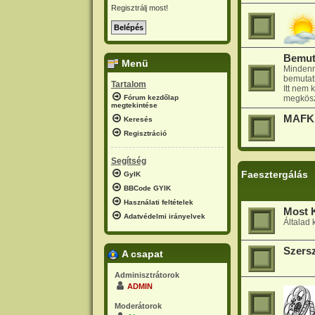
Regisztrálj most!
Bemut
Menü
Mindenn
bemutat
Tartalom
Itt nem
megkösz
Fórum kezdőlap
megtekintése
MAFK 
Keresés
Regisztráció
Segítség
Faesztergálás
GyIK
BBCode GYIK
Használati feltételek
Most 
Adatvédelmi irányelvek
Általad 
Szers
A csapat
Adminisztrátorok
ADMIN
Moderátorok