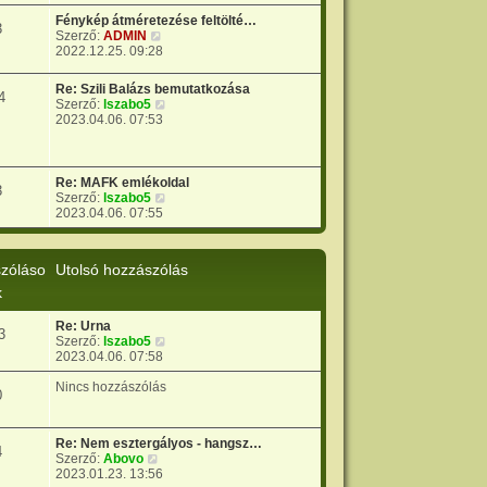
Fénykép átméretezése feltölté…
3
U
Szerző:
ADMIN
t
2022.12.25. 09:28
o
l
Re: Szili Balázs bemutatkozása
s
4
U
Szerző:
lszabo5
ó
t
2023.04.06. 07:53
h
o
o
l
z
s
z
ó
Re: MAFK emlékoldal
á
3
h
U
Szerző:
lszabo5
s
o
t
2023.04.06. 07:55
z
z
o
ó
z
l
l
á
s
á
zóláso
Utolsó hozzászólás
s
ó
s
z
h
k
m
ó
o
e
l
z
g
Re: Urna
á
3
z
t
U
Szerző:
lszabo5
s
á
e
t
2023.04.06. 07:58
m
s
k
o
e
z
i
l
Nincs hozzászólás
g
0
ó
n
s
t
l
t
ó
e
á
é
h
k
s
Re: Nem esztergályos - hangsz…
s
o
4
i
m
U
Szerző:
Abovo
e
z
n
e
t
2023.01.23. 13:56
z
t
g