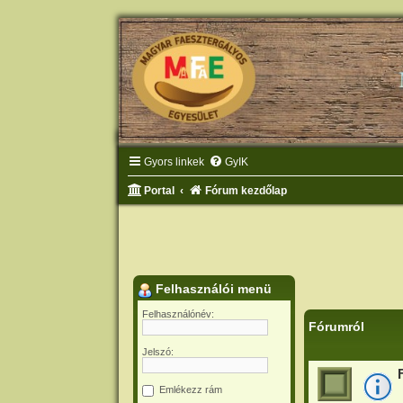
Gyors linkek
GyIK
Portal
Fórum kezdőlap
Felhasználói menü
Felhasználónév:
Fórumról
Jelszó:
Emlékezz rám