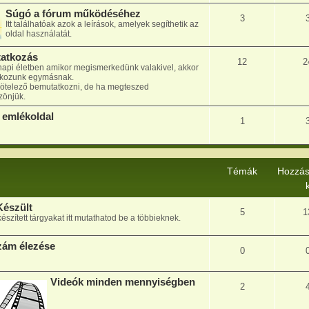
Súgó a fórum működéséhez
3
Itt találhatóak azok a leírások, amelyek segíthetik az
oldal használatát.
atkozás
12
2
api életben amikor megismerkedünk valakivel, akkor
kozunk egymásnak.
 kötelező bemutatkozni, de ha megteszed
önjük.
emlékoldal
1
Témák
Hozzás
Készült
5
1
készített tárgyakat itt mutathatod be a többieknek.
zám élezése
0
Videók minden mennyiségben
2