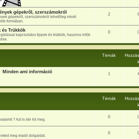
ények gépekről, szerszámokról
2
yek gépekről, szerszámokról lehetőleg minél
vebb formában.
 és Trükkök
0
gálással kapcsolatos tippek és trükkök, hasznos infók
ása.
Témák
Hozzás
Minden ami információ
1
Témák
Hozzás
0
valamit ? Azt is ide írd meg.
0
etheted meg eladó dolgaidat.