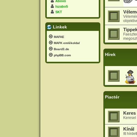
Abovo
lszabo5
Vélem
SKT
Vélemén
objektí
Linkek
Tippek
Faeszter
MAFAE
megoszt
MAFK emlékoldal
Board3.de
Hírek
phpBB.com
Piactér
Keres
Keresel 
Kínál
Itt hírd