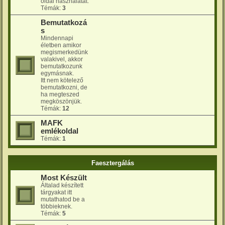
oldal használatát.
Témák:
3
Bemutatkozá
s
Mindennapi
életben amikor
megismerkedünk
valakivel, akkor
bemutatkozunk
egymásnak.
Itt nem kötelező
bemutatkozni, de
ha megteszed
megköszönjük.
Témák:
12
MAFK
emlékoldal
Témák:
1
Faesztergálás
Most Készült
Általad készített
tárgyakat itt
mutathatod be a
többieknek.
Témák:
5