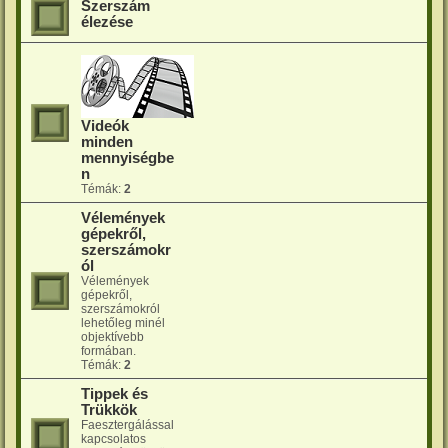
Szerszám
élezése
Videók
minden
mennyiségbe
n
Témák:
2
Vélemények
gépekről,
szerszámokr
ól
Vélemények
gépekről,
szerszámokról
lehetőleg minél
objektívebb
formában.
Témák:
2
Tippek és
Trükkök
Faesztergálással
kapcsolatos