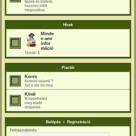
tippek és trükkök,
hasznos infók
megosztása.
Hírek
Minde
n ami
infor
máció
Témák:
1
Piactér
Keres
Keresel valamit ?
Azt is ide írd meg.
Kínál
Itt hírdetheted
meg eladó
dolgaidat.
Belépés
•
Regisztráció
Felhasználónév: