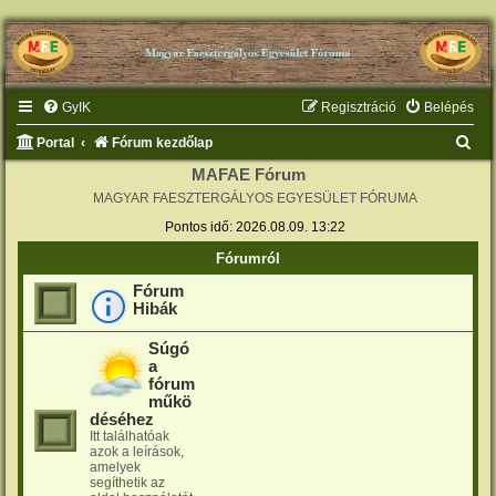
GyIK
Regisztráció
Belépés
K
Portal
Fórum kezdőlap
e
MAFAE Fórum
MAGYAR FAESZTERGÁLYOS EGYESÜLET FÓRUMA
r
Pontos idő: 2026.08.09. 13:22
e
s
Fórumról
é
Fórum
Hibák
s
Súgó
a
fórum
műkö
déséhez
Itt találhatóak
azok a leírások,
amelyek
segíthetik az