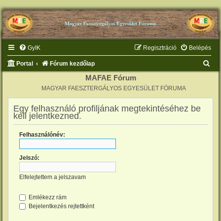
GyIK
Regisztráció
Belépés
K
Portal
Fórum kezdőlap
e
MAFAE Fórum
MAGYAR FAESZTERGÁLYOS EGYESÜLET FÓRUMA
r
e
Egy felhasználó profiljának megtekintéséhez be
kell jelentkezned.
s
é
Felhasználónév:
s
Jelszó:
Elfelejtettem a jelszavam
Emlékezz rám
Bejelentkezés rejtettként