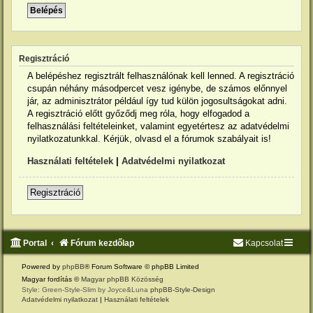
Regisztráció
A belépéshez regisztrált felhasználónak kell lenned. A regisztráció
csupán néhány másodpercet vesz igénybe, de számos előnnyel
jár, az adminisztrátor például így tud külön jogosultságokat adni.
A regisztráció előtt győződj meg róla, hogy elfogadod a
felhasználási feltételeinket, valamint egyetértesz az adatvédelmi
nyilatkozatunkkal. Kérjük, olvasd el a fórumok szabályait is!
Használati feltételek
|
Adatvédelmi nyilatkozat
Regisztráció
Portal
Fórum kezdőlap
Kapcsolat
Powered by
phpBB
® Forum Software © phpBB Limited
Magyar fordítás ©
Magyar phpBB Közösség
Style: Green-Style-Slim by Joyce&Luna
phpBB-Style-Design
Adatvédelmi nyilatkozat
|
Használati feltételek