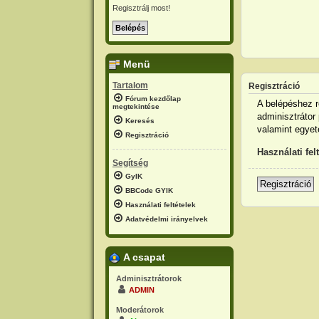
Regisztrálj most!
Menü
Tartalom
Regisztráció
Fórum kezdőlap
A belépéshez r
megtekintése
adminisztrátor 
Keresés
valamint egyet
Regisztráció
Használati fel
Segítség
GyIK
Regisztráció
BBCode GYIK
Használati feltételek
Adatvédelmi irányelvek
A csapat
Adminisztrátorok
ADMIN
Moderátorok