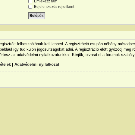
Emlékezz rám
Bejelentkezés rejtettként
egisztrált felhasználónak kell lenned. A regisztráció csupán néhány másodpe
például így tud külön jogosultságokat adni. A regisztráció előtt győződj meg ró
értesz az adatvédelmi nyilatkozatunkkal. Kérjük, olvasd el a fórumok szabálya
tételek
|
Adatvédelmi nyilatkozat