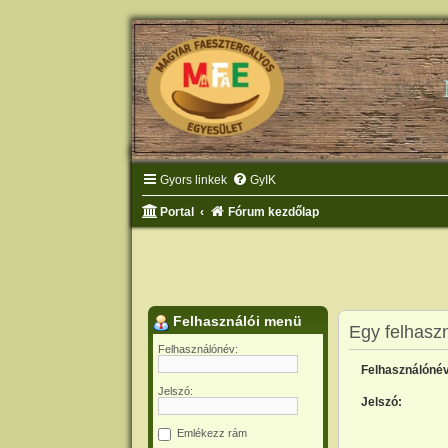
Gyors linkek
GyIK
Portal
Fórum kezdőlap
Felhasználói menü
Egy felhaszn
Felhasználónév:
Felhasználónév
Jelszó:
Jelszó:
Emlékezz rám