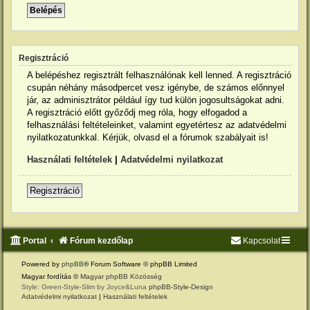
Regisztráció
A belépéshez regisztrált felhasználónak kell lenned. A regisztráció
csupán néhány másodpercet vesz igénybe, de számos előnnyel
jár, az adminisztrátor például így tud külön jogosultságokat adni.
A regisztráció előtt győződj meg róla, hogy elfogadod a
felhasználási feltételeinket, valamint egyetértesz az adatvédelmi
nyilatkozatunkkal. Kérjük, olvasd el a fórumok szabályait is!
Használati feltételek
|
Adatvédelmi nyilatkozat
Regisztráció
Portal
Fórum kezdőlap
Kapcsolat
Powered by
phpBB
® Forum Software © phpBB Limited
Magyar fordítás ©
Magyar phpBB Közösség
Style: Green-Style-Slim by Joyce&Luna
phpBB-Style-Design
Adatvédelmi nyilatkozat
|
Használati feltételek