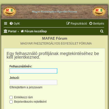
GyIK
Regisztráció
Belépés
K
Portal
Fórum kezdőlap
e
MAFAE Fórum
MAGYAR FAESZTERGÁLYOS EGYESÜLET FÓRUMA
r
e
Egy felhasználó profiljának megtekintéséhez be
kell jelentkezned.
s
é
Felhasználónév:
s
Jelszó:
Elfelejtettem a jelszavam
Emlékezz rám
Bejelentkezés rejtettként