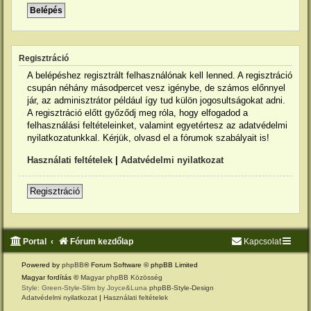
Regisztráció
A belépéshez regisztrált felhasználónak kell lenned. A regisztráció
csupán néhány másodpercet vesz igénybe, de számos előnnyel
jár, az adminisztrátor például így tud külön jogosultságokat adni.
A regisztráció előtt győződj meg róla, hogy elfogadod a
felhasználási feltételeinket, valamint egyetértesz az adatvédelmi
nyilatkozatunkkal. Kérjük, olvasd el a fórumok szabályait is!
Használati feltételek
|
Adatvédelmi nyilatkozat
Regisztráció
Portal
Fórum kezdőlap
Kapcsolat
Powered by
phpBB
® Forum Software © phpBB Limited
Magyar fordítás ©
Magyar phpBB Közösség
Style: Green-Style-Slim by Joyce&Luna
phpBB-Style-Design
Adatvédelmi nyilatkozat
|
Használati feltételek