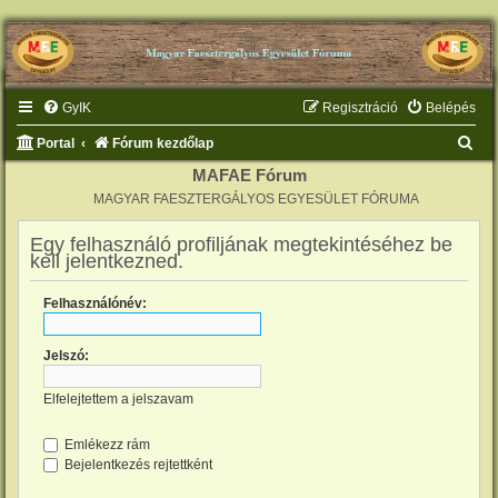
GyIK
Regisztráció
Belépés
K
Portal
Fórum kezdőlap
e
MAFAE Fórum
MAGYAR FAESZTERGÁLYOS EGYESÜLET FÓRUMA
r
e
Egy felhasználó profiljának megtekintéséhez be
kell jelentkezned.
s
é
Felhasználónév:
s
Jelszó:
Elfelejtettem a jelszavam
Emlékezz rám
Bejelentkezés rejtettként