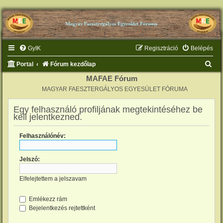
GyIK
Regisztráció
Belépés
K
Portal
Fórum kezdőlap
e
MAFAE Fórum
MAGYAR FAESZTERGÁLYOS EGYESÜLET FÓRUMA
r
e
Egy felhasználó profiljának megtekintéséhez be
kell jelentkezned.
s
é
Felhasználónév:
s
Jelszó:
Elfelejtettem a jelszavam
Emlékezz rám
Bejelentkezés rejtettként