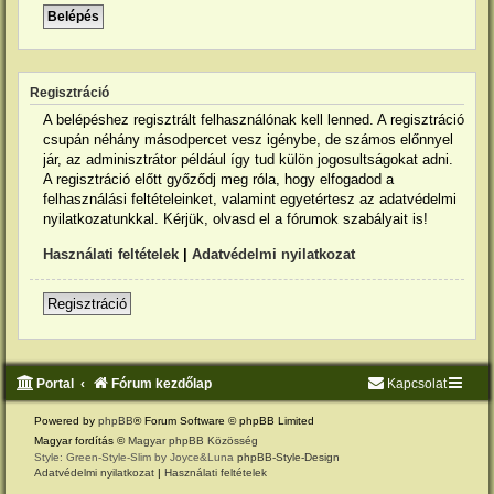
Regisztráció
A belépéshez regisztrált felhasználónak kell lenned. A regisztráció
csupán néhány másodpercet vesz igénybe, de számos előnnyel
jár, az adminisztrátor például így tud külön jogosultságokat adni.
A regisztráció előtt győződj meg róla, hogy elfogadod a
felhasználási feltételeinket, valamint egyetértesz az adatvédelmi
nyilatkozatunkkal. Kérjük, olvasd el a fórumok szabályait is!
Használati feltételek
|
Adatvédelmi nyilatkozat
Regisztráció
Portal
Fórum kezdőlap
Kapcsolat
Powered by
phpBB
® Forum Software © phpBB Limited
Magyar fordítás ©
Magyar phpBB Közösség
Style: Green-Style-Slim by Joyce&Luna
phpBB-Style-Design
Adatvédelmi nyilatkozat
|
Használati feltételek