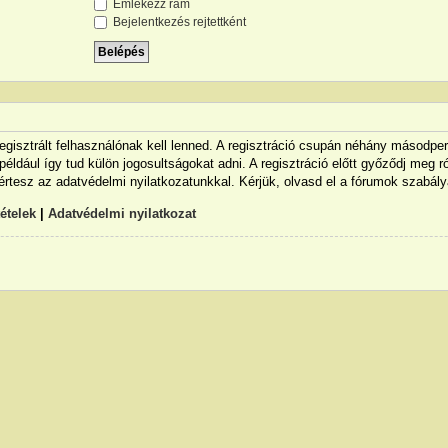
Emlékezz rám
Bejelentkezés rejtettként
egisztrált felhasználónak kell lenned. A regisztráció csupán néhány másodpe
például így tud külön jogosultságokat adni. A regisztráció előtt győződj meg ró
értesz az adatvédelmi nyilatkozatunkkal. Kérjük, olvasd el a fórumok szabálya
tételek
|
Adatvédelmi nyilatkozat