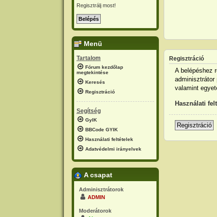
Regisztrálj most!
Menü
Tartalom
Regisztráció
Fórum kezdőlap
A belépéshez r
megtekintése
adminisztrátor 
Keresés
valamint egyet
Regisztráció
Használati fel
Segítség
GyIK
Regisztráció
BBCode GYIK
Használati feltételek
Adatvédelmi irányelvek
A csapat
Adminisztrátorok
ADMIN
Moderátorok