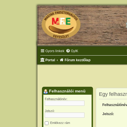
Gyors linkek
GyIK
Portal
Fórum kezdőlap
Felhasználói menü
Egy felhaszn
Felhasználónév:
Felhasználónév
Jelszó:
Jelszó:
Emlékezz rám