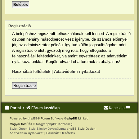
Regisztráció
A belépéshez regisztrált felhasználónak kell lenned. A regisztráció
csupán néhány másodpercet vesz igénybe, de számos előnnyel
jár, az adminisztrátor például így tud külön jogosultságokat adni.
A regisztráció előtt győződj meg róla, hogy elfogadod a
felhasználási feltételeinket, valamint egyetértesz az adatvédelmi
nyilatkozatunkkal. Kérjük, olvasd el a fórumok szabályait is!
Használati feltételek
|
Adatvédelmi nyilatkozat
Regisztráció
Portal
Fórum kezdőlap
Kapcsolat
Powered by
phpBB
® Forum Software © phpBB Limited
Magyar fordítás ©
Magyar phpBB Közösség
Style: Green-Style-Slim by Joyce&Luna
phpBB-Style-Design
Adatvédelmi nyilatkozat
|
Használati feltételek