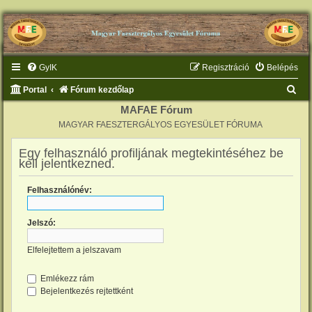
GyIK
Regisztráció
Belépés
K
Portal
Fórum kezdőlap
e
MAFAE Fórum
MAGYAR FAESZTERGÁLYOS EGYESÜLET FÓRUMA
r
e
Egy felhasználó profiljának megtekintéséhez be
kell jelentkezned.
s
é
Felhasználónév:
s
Jelszó:
Elfelejtettem a jelszavam
Emlékezz rám
Bejelentkezés rejtettként