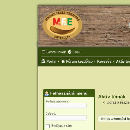
Gyors linkek
GyIK
Portal
Fórum kezdőlap
Keresés
Aktív t
Felhasználói menü
Aktív témák
Felhasználónév:
Ugrás a részl
Jelszó:
Nincs a keresési fe
Emlékezz rám