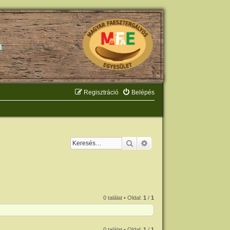
Regisztráció
Belépés
Keresés
Részletes keresés
0 találat • Oldal:
1
/
1
0 találat • Oldal:
1
/
1