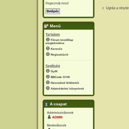
Regisztrálj most!
Ugrás a részl
Menü
Tartalom
Fórum kezdőlap
megtekintése
Keresés
Regisztráció
Segítség
GyIK
BBCode GYIK
Használati feltételek
Adatvédelmi irányelvek
A csapat
Adminisztrátorok
ADMIN
Moderátorok