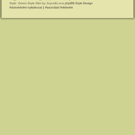
Style: Green-Style-Slim by Joyce&Luna
phpBB-Style-Design
Adatvédelmi nyilatkozat
|
Használati feltételek