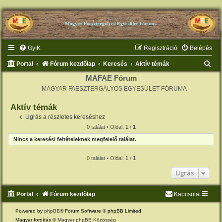
GyIK
Regisztráció
Belépés
K
Portal
Fórum kezdőlap
Keresés
Aktív témák
e
MAFAE Fórum
MAGYAR FAESZTERGÁLYOS EGYESÜLET FÓRUMA
r
e
Aktív témák
s
Ugrás a részletes kereséshez
0 találat • Oldal:
1
/
1
é
Nincs a keresési feltételeknek megfelelő találat.
s
0 találat • Oldal:
1
/
1
Ugrás
Portal
Fórum kezdőlap
Kapcsolat
Powered by
phpBB
® Forum Software © phpBB Limited
Magyar fordítás ©
Magyar phpBB Közösség