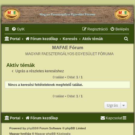
GyIK
Regisztráció
Belépés
K
Portal
Fórum kezdőlap
Keresés
Aktív témák
e
MAFAE Fórum
MAGYAR FAESZTERGÁLYOS EGYESÜLET FÓRUMA
r
e
Aktív témák
s
Ugrás a részletes kereséshez
0 találat • Oldal:
1
/
1
é
Nincs a keresési feltételeknek megfelelő találat.
s
0 találat • Oldal:
1
/
1
Ugrás
Portal
Fórum kezdőlap
Kapcsolat
Powered by
phpBB
® Forum Software © phpBB Limited
Magyar fordítás ©
Magyar phpBB Közösség