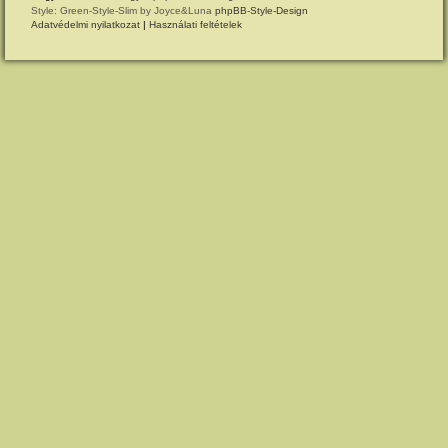
Style: Green-Style-Slim by Joyce&Luna
phpBB-Style-Design
Adatvédelmi nyilatkozat
|
Használati feltételek