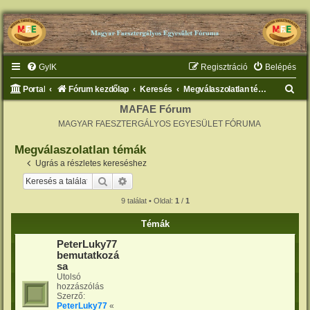
GyIK
Regisztráció
Belépés
K
Portal
Fórum kezdőlap
Keresés
Megválaszolatlan témák
e
MAFAE Fórum
MAGYAR FAESZTERGÁLYOS EGYESÜLET FÓRUMA
r
e
Megválaszolatlan témák
s
Ugrás a részletes kereséshez
é
Keresés
Részletes keresés
s
9 találat • Oldal:
1
/
1
Témák
PeterLuky77
bemutatkozá
sa
Utolsó
hozzászólás
Szerző:
PeterLuky77
«