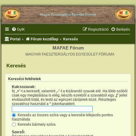
GyIK
Regisztráció
Belépés
Portal
Fórum kezdőlap
Keresés
MAFAE Fórum
MAGYAR FAESZTERGÁLYOS EGYESÜLET FÓRUMA
Keresés
Keresési feltételek
Kulcsszavak:
Írj „
+
”-t a keresett, valamint „
-
”-t a kizárandó szavak elé. Ha több szóból
csak egy megtalálása is elég, készíts ezekből a szavakból egy „
|
” jellel
elválasztott listát, és tedd az egészet zárójelek közé. Részleges
szavakhoz használd a * jokerkaraktert.
Keresés az összes szóra vagy a keresési kifejezés pontos
használata
Keresés bármely szóra
Szerző: