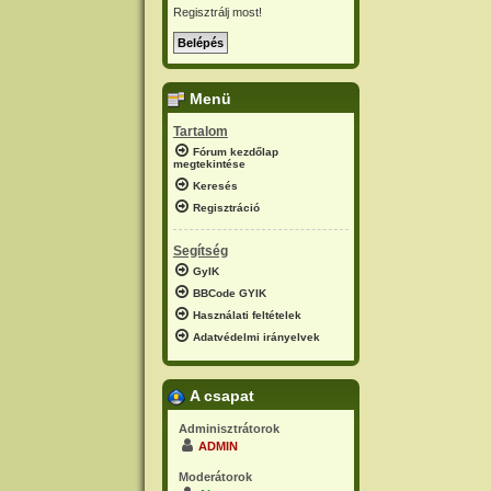
Regisztrálj most!
Menü
Tartalom
Fórum kezdőlap
megtekintése
Keresés
Regisztráció
Segítség
GyIK
BBCode GYIK
Használati feltételek
Adatvédelmi irányelvek
A csapat
Adminisztrátorok
ADMIN
Moderátorok