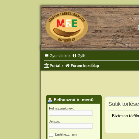
Gyors linkek
GyIK
Portal
Fórum kezdőlap
Felhasználói menü
Sütik törlése
Felhasználónév:
Biztosan töröln
Jelszó:
Emlékezz rám