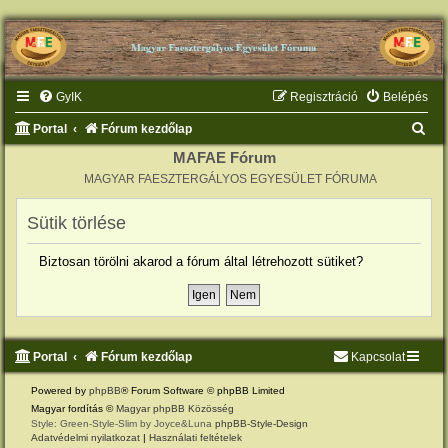
GyIK
Regisztráció
Belépés
K
Portal
Fórum kezdőlap
e
MAFAE Fórum
MAGYAR FAESZTERGÁLYOS EGYESÜLET FÓRUMA
r
e
Sütik törlése
s
é
Biztosan törölni akarod a fórum által létrehozott sütiket?
s
Portal
Fórum kezdőlap
Kapcsolat
Powered by
phpBB
® Forum Software © phpBB Limited
Magyar fordítás ©
Magyar phpBB Közösség
Style: Green-Style-Slim by Joyce&Luna
phpBB-Style-Design
Adatvédelmi nyilatkozat
|
Használati feltételek