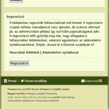
Regisztráció
A belépéshez regisztrált felhasználónak kell lenned. A regisztráció
csupán néhány másodpercet vesz igénybe, de számos előnnyel
jár, az adminisztrátor például így tud külön jogosultságokat adni.
A regisztráció előtt győződj meg róla, hogy elfogadod a
felhasználási feltételeinket, valamint egyetértesz az adatvédelmi
nyilatkozatunkkal. Kérjük, olvasd el a fórumok szabályait is!
Használati feltételek
|
Adatvédelmi nyilatkozat
Regisztráció
Portal
Fórum kezdőlap
Kapcsolat
Powered by
phpBB
® Forum Software © phpBB Limited
Magyar fordítás ©
Magyar phpBB Közösség
Style: Green-Style-Slim by Joyce&Luna
phpBB-Style-Design
Adatvédelmi nyilatkozat
|
Használati feltételek