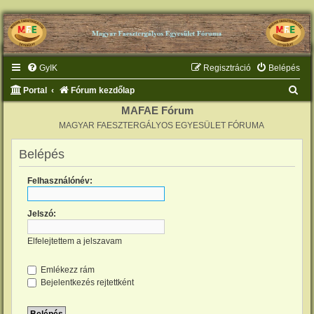
GyIK
Regisztráció
Belépés
K
Portal
Fórum kezdőlap
e
MAFAE Fórum
MAGYAR FAESZTERGÁLYOS EGYESÜLET FÓRUMA
r
e
Belépés
s
Felhasználónév:
é
s
Jelszó:
Elfelejtettem a jelszavam
Emlékezz rám
Bejelentkezés rejtettként