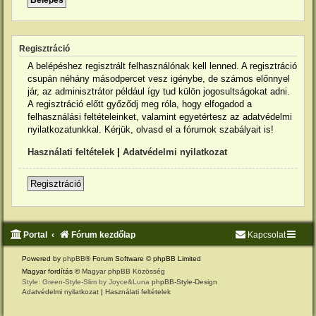
Regisztráció
A belépéshez regisztrált felhasználónak kell lenned. A regisztráció
csupán néhány másodpercet vesz igénybe, de számos előnnyel
jár, az adminisztrátor például így tud külön jogosultságokat adni.
A regisztráció előtt győződj meg róla, hogy elfogadod a
felhasználási feltételeinket, valamint egyetértesz az adatvédelmi
nyilatkozatunkkal. Kérjük, olvasd el a fórumok szabályait is!
Használati feltételek
|
Adatvédelmi nyilatkozat
Regisztráció
Portal
Fórum kezdőlap
Kapcsolat
Powered by
phpBB
® Forum Software © phpBB Limited
Magyar fordítás ©
Magyar phpBB Közösség
Style: Green-Style-Slim by Joyce&Luna
phpBB-Style-Design
Adatvédelmi nyilatkozat
|
Használati feltételek