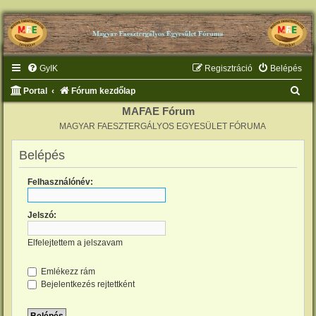
GyIK
Regisztráció
Belépés
K
Portal
Fórum kezdőlap
e
MAFAE Fórum
MAGYAR FAESZTERGÁLYOS EGYESÜLET FÓRUMA
r
e
Belépés
s
Felhasználónév:
é
s
Jelszó:
Elfelejtettem a jelszavam
Emlékezz rám
Bejelentkezés rejtettként