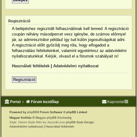
Regisztráció
A belépéshez regisztrált felhasználónak kell lenned. A regisztráció
csupán néhány másodpercet vesz igénybe, de számos előnnyel
jár, az adminisztrátor például így tud külön jogosultságokat adni.
A regisztráció előtt győződj meg róla, hogy elfogadod a
felhasználási feltételeinket, valamint egyetértesz az adatvédelmi
nyilatkozatunkkal. Kérjük, olvasd el a fórumok szabályait is!
Használati feltételek
|
Adatvédelmi nyilatkozat
Regisztráció
Portal
Fórum kezdőlap
Kapcsolat
Powered by
phpBB
® Forum Software © phpBB Limited
Magyar fordítás ©
Magyar phpBB Közösség
Style: Green-Style-Slim by Joyce&Luna
phpBB-Style-Design
Adatvédelmi nyilatkozat
|
Használati feltételek