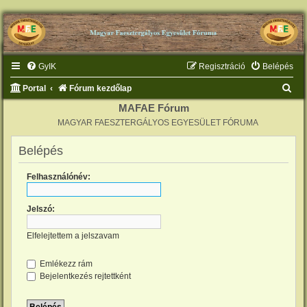
GyIK
Regisztráció
Belépés
K
Portal
Fórum kezdőlap
e
MAFAE Fórum
MAGYAR FAESZTERGÁLYOS EGYESÜLET FÓRUMA
r
e
Belépés
s
Felhasználónév:
é
s
Jelszó:
Elfelejtettem a jelszavam
Emlékezz rám
Bejelentkezés rejtettként