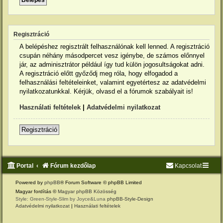
Regisztráció
A belépéshez regisztrált felhasználónak kell lenned. A regisztráció
csupán néhány másodpercet vesz igénybe, de számos előnnyel
jár, az adminisztrátor például így tud külön jogosultságokat adni.
A regisztráció előtt győződj meg róla, hogy elfogadod a
felhasználási feltételeinket, valamint egyetértesz az adatvédelmi
nyilatkozatunkkal. Kérjük, olvasd el a fórumok szabályait is!
Használati feltételek
|
Adatvédelmi nyilatkozat
Regisztráció
Portal
Fórum kezdőlap
Kapcsolat
Powered by
phpBB
® Forum Software © phpBB Limited
Magyar fordítás ©
Magyar phpBB Közösség
Style: Green-Style-Slim by Joyce&Luna
phpBB-Style-Design
Adatvédelmi nyilatkozat
|
Használati feltételek