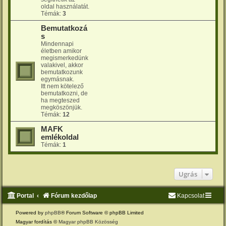
oldal használatát.
Témák:
3
Bemutatkozá
s
Mindennapi
életben amikor
megismerkedünk
valakivel, akkor
bemutatkozunk
egymásnak.
Itt nem kötelező
bemutatkozni, de
ha megteszed
megköszönjük.
Témák:
12
MAFK
emlékoldal
Témák:
1
Ugrás
Portal
Fórum kezdőlap
Kapcsolat
Powered by
phpBB
® Forum Software © phpBB Limited
Magyar fordítás ©
Magyar phpBB Közösség