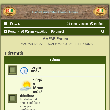
GyIK
Regisztráció
Belépés
K
Portal
Fórum kezdőlap
Fórumról
e
MAFAE Fórum
MAGYAR FAESZTERGÁLYOS EGYESÜLET FÓRUMA
r
e
Fórumról
s
Fórum
é
Fórum
s
Hibák
Súgó
a
fórum
műkö
déséhez
Itt találhatóak
azok a leírások,
amelyek
segíthetik az