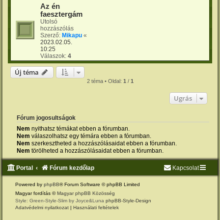
Az én
faesztergám
Utolsó
hozzászólás
Szerző:
Mikapu
«
2023.02.05.
10:25
Válaszok:
4
Új téma
2 téma • Oldal:
1
/
1
Ugrás
Fórum jogosultságok
Nem
nyithatsz témákat ebben a fórumban.
Nem
válaszolhatsz egy témára ebben a fórumban.
Nem
szerkesztheted a hozzászólásaidat ebben a fórumban.
Nem
törölheted a hozzászólásaidat ebben a fórumban.
Portal
Fórum kezdőlap
Kapcsolat
Powered by
phpBB
® Forum Software © phpBB Limited
Magyar fordítás ©
Magyar phpBB Közösség
Style: Green-Style-Slim by Joyce&Luna
phpBB-Style-Design
Adatvédelmi nyilatkozat
|
Használati feltételek