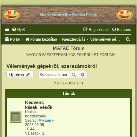
GyIK
Regisztráció
Belépés
K
Portal
Fórum kezdőlap
Faesztergálás
Vélemények gépekről, szerszámokról
e
MAFAE Fórum
MAGYAR FAESZTERGÁLYOS EGYESÜLET FÓRUMA
r
e
Vélemények gépekről, szerszámokról
s
Keresés
Részletes keresés
Új téma
é
2 téma • Oldal:
1
/
1
s
Témák
Kedvenc
kések, vésők
Utolsó
hozzászólás
Szerző:
Mikapu
«
2023.02.05.
10:44
Válaszok:
2