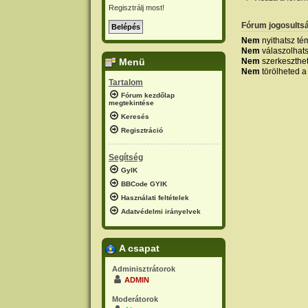
Regisztrálj most!
Fórum jogosults
Nem
nyithatsz té
Nem
válaszolhat
Nem
szerkeszthe
Menü
Nem
törölheted a
Tartalom
Fórum kezdőlap
megtekintése
Keresés
Regisztráció
Segítség
GyIK
BBCode GYIK
Használati feltételek
Adatvédelmi irányelvek
A csapat
Adminisztrátorok
ADMIN
Moderátorok