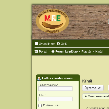
Gyors linkek
GyIK
Portal
Fórum kezdőlap
Piactér
Kínál
Felhasználói menü
Kínál
Felhasználónév:
Új téma
Jelszó:
A fórum nem tartal
Emlékezz rám
Vissza a fóru