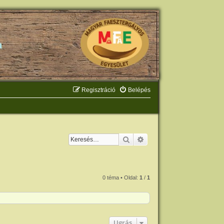
Regisztráció
Belépés
Keresés
Részletes keresés
0 téma • Oldal:
1
/
1
Ugrás