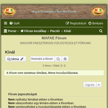
GyIK
Regisztráció
Belépés
K
Portal
Fórum kezdőlap
Piactér
Kínál
e
MAFAE Fórum
MAGYAR FAESZTERGÁLYOS EGYESÜLET FÓRUMA
r
e
Kínál
s
Keresés
Részletes keresés
Új téma
é
0 téma • Oldal:
1
/
1
s
A fórum nem tartalmaz témákat, illetve hozzászólásokat.
Ugrás
Fórum jogosultságok
Nem
nyithatsz témákat ebben a fórumban.
Nem
válaszolhatsz egy témára ebben a fórumban.
Nem
szerkesztheted a hozzászólásaidat ebben a fórumban.