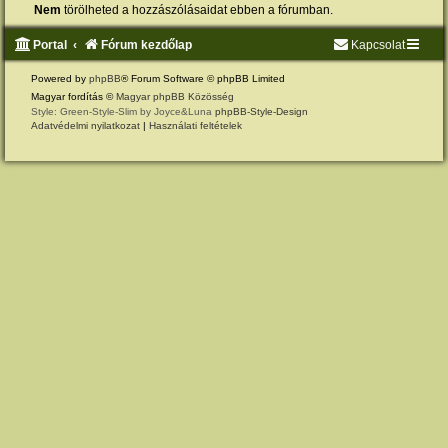
Nem
törölheted a hozzászólásaidat ebben a fórumban.
Portal
Fórum kezdőlap
Kapcsolat
Powered by
phpBB
® Forum Software © phpBB Limited
Magyar fordítás ©
Magyar phpBB Közösség
Style: Green-Style-Slim by Joyce&Luna
phpBB-Style-Design
Adatvédelmi nyilatkozat
|
Használati feltételek