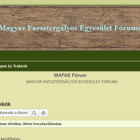
ppek és Trükkök
MAFAE Fórum
MAGYAR FAESZTERGÁLYOS EGYESÜLET FÓRUMA
kkök
Keresés
Részletes keresés
maz témákat, illetve hozzászólásokat.
m kezdőlapra