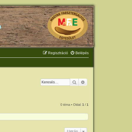
Regisztráció
Belépés
Keresés
Részletes keresés
0 téma • Oldal:
1
/
1
Ugrás