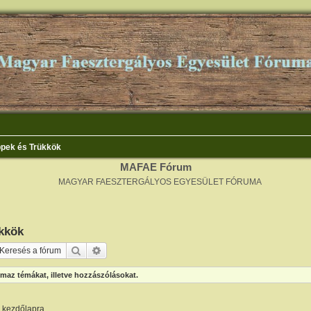
ppek és Trükkök
MAFAE Fórum
MAGYAR FAESZTERGÁLYOS EGYESÜLET FÓRUMA
kkök
Keresés
Részletes keresés
maz témákat, illetve hozzászólásokat.
m kezdőlapra