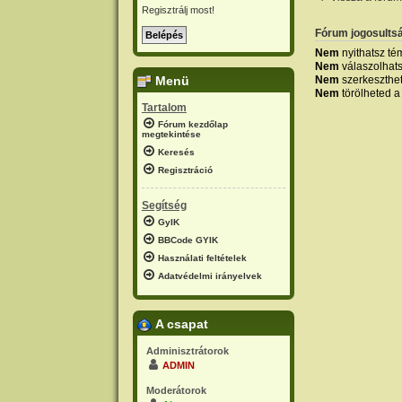
Regisztrálj most!
Fórum jogosults
Nem
nyithatsz té
Nem
válaszolhat
Nem
szerkeszthe
Menü
Nem
törölheted a
Tartalom
Fórum kezdőlap
megtekintése
Keresés
Regisztráció
Segítség
GyIK
BBCode GYIK
Használati feltételek
Adatvédelmi irányelvek
A csapat
Adminisztrátorok
ADMIN
Moderátorok