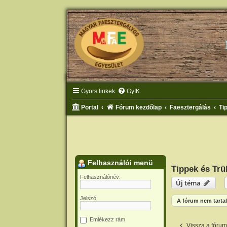
Gyors linkek
GyIK
Portal
Fórum kezdőlap
Faesztergálás
Ti
Felhasználói menü
Tippek és Trü
Felhasználónév:
Új téma
Jelszó:
A fórum nem tartal
Emlékezz rám
Vissza a fóru