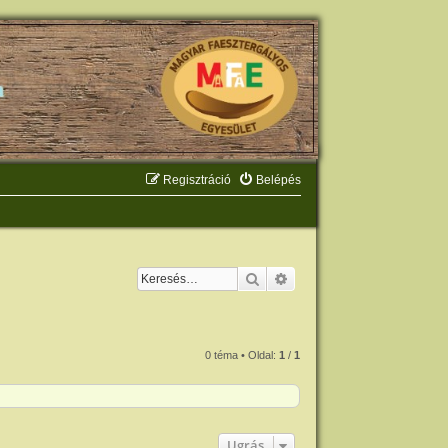
Regisztráció
Belépés
Keresés
Részletes keresés
0 téma • Oldal:
1
/
1
Ugrás