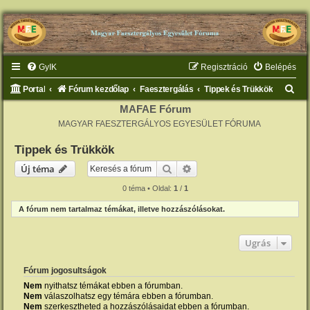
GyIK
Regisztráció
Belépés
K
Portal
Fórum kezdőlap
Faesztergálás
Tippek és Trükkök
e
MAFAE Fórum
MAGYAR FAESZTERGÁLYOS EGYESÜLET FÓRUMA
r
e
Tippek és Trükkök
s
Keresés
Részletes keresés
Új téma
é
0 téma • Oldal:
1
/
1
s
A fórum nem tartalmaz témákat, illetve hozzászólásokat.
Ugrás
Fórum jogosultságok
Nem
nyithatsz témákat ebben a fórumban.
Nem
válaszolhatsz egy témára ebben a fórumban.
Nem
szerkesztheted a hozzászólásaidat ebben a fórumban.