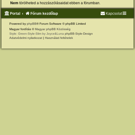
Nem
törölheted a hozzászólásaidat ebben a fórumban.
Portal
Fórum kezdőlap
Kapcsolat
Powered by
phpBB
® Forum Software © phpBB Limited
Magyar fordítás ©
Magyar phpBB Közösség
Style: Green-Style-Slim by Joyce&Luna
phpBB-Style-Design
Adatvédelmi nyilatkozat
|
Használati feltételek