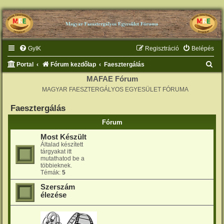
GyIK
Regisztráció
Belépés
K
Portal
Fórum kezdőlap
Faesztergálás
e
MAFAE Fórum
MAGYAR FAESZTERGÁLYOS EGYESÜLET FÓRUMA
r
e
Faesztergálás
s
Fórum
é
Most Készült
s
Általad készített
tárgyakat itt
mutathatod be a
többieknek.
Témák:
5
Szerszám
élezése