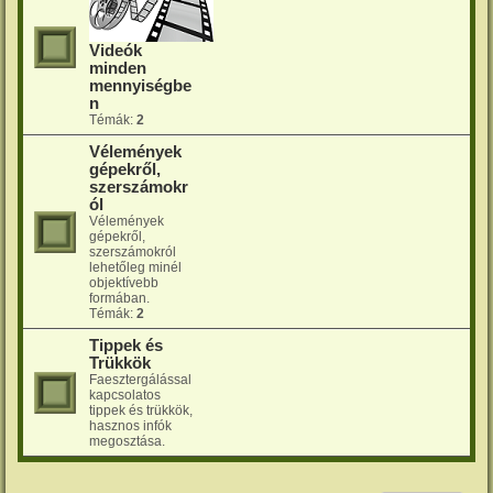
Videók
minden
mennyiségbe
n
Témák:
2
Vélemények
gépekről,
szerszámokr
ól
Vélemények
gépekről,
szerszámokról
lehetőleg minél
objektívebb
formában.
Témák:
2
Tippek és
Trükkök
Faesztergálással
kapcsolatos
tippek és trükkök,
hasznos infók
megosztása.