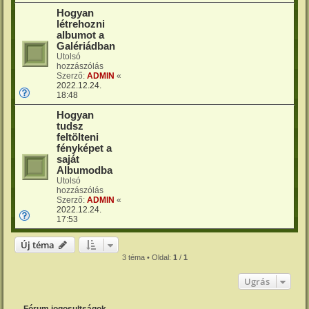
Hogyan
létrehozni
albumot a
Galériádban
Utolsó
hozzászólás
Szerző:
ADMIN
«
2022.12.24.
18:48
Hogyan
tudsz
feltölteni
fényképet a
saját
Albumodba
Utolsó
hozzászólás
Szerző:
ADMIN
«
2022.12.24.
17:53
Új téma
3 téma • Oldal:
1
/
1
Ugrás
Fórum jogosultságok