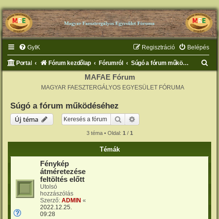
GyIK
Regisztráció
Belépés
K
Portal
Fórum kezdőlap
Fórumról
Súgó a fórum működéséhez
e
MAFAE Fórum
MAGYAR FAESZTERGÁLYOS EGYESÜLET FÓRUMA
r
e
Súgó a fórum működéséhez
s
Keresés
Részletes keresés
Új téma
é
3 téma • Oldal:
1
/
1
s
Témák
Fénykép
átméretezése
feltöltés előtt
Utolsó
hozzászólás
Szerző:
ADMIN
«
2022.12.25.
09:28