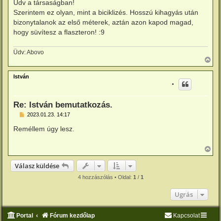
Üdv a társaságban!
á
é
s
Szerintem ez olyan, mint a biciklizés. Hosszú kihagyás után
r
z
e
bizonytalanok az első méterek, aztán azon kapod magad,
ó
l
hogy süvítesz a flaszteron! :9
á
s
Üdv: Abovo
V
i
s
István
s
z
a
a
Re: István bemutatkozás.
t
e
H
2023.01.23. 14:17
o
t
z
e
Reméllem úgy lesz.
z
j
á
é
s
V
r
z
i
e
ó
s
Válasz küldése
l
s
á
z
4 hozzászólás • Oldal:
1
/
1
s
a
a
Ugrás
t
e
t
Portal
Fórum kezdőlap
Kapcsolat
e