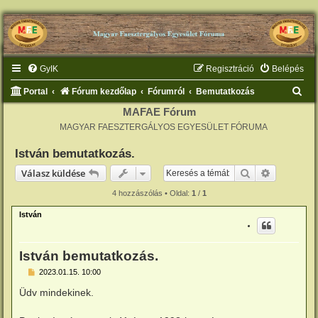
GyIK
Regisztráció
Belépés
K
Portal
Fórum kezdőlap
Fórumról
Bemutatkozás
e
MAFAE Fórum
MAGYAR FAESZTERGÁLYOS EGYESÜLET FÓRUMA
r
e
István bemutatkozás.
s
Keresés
Részletes 
Válasz küldése
é
4 hozzászólás • Oldal:
1
/
1
s
István
István bemutatkozás.
H
2023.01.15. 10:00
o
z
Üdv mindekinek.
z
á
s