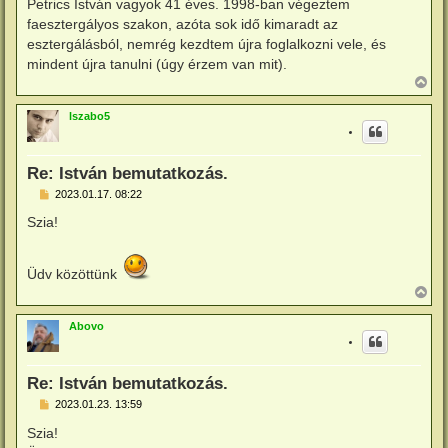
Petrics István vagyok 41 éves. 1998-ban végeztem
z
faesztergályos szakon, azóta sok idő kimaradt az
ó
l
esztergálásból, nemrég kezdtem újra foglalkozni vele, és
á
mindent újra tanulni (úgy érzem van mit).
s
V
i
s
lszabo5
s
z
a
a
Re: István bemutatkozás.
t
e
H
2023.01.17. 08:22
o
t
z
e
Szia!
z
j
á
é
s
r
z
Üdv közöttünk
e
ó
V
l
i
á
s
s
Abovo
s
z
a
a
Re: István bemutatkozás.
t
e
H
2023.01.23. 13:59
o
t
z
e
Szia!
z
j