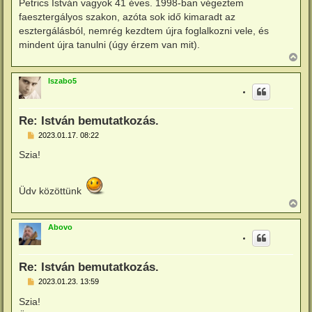
Petrics István vagyok 41 éves. 1998-ban végeztem
z
faesztergályos szakon, azóta sok idő kimaradt az
ó
l
esztergálásból, nemrég kezdtem újra foglalkozni vele, és
á
mindent újra tanulni (úgy érzem van mit).
s
V
i
s
lszabo5
s
z
a
a
Re: István bemutatkozás.
t
e
H
2023.01.17. 08:22
o
t
z
e
Szia!
z
j
á
é
s
r
z
Üdv közöttünk
e
ó
V
l
i
á
s
s
Abovo
s
z
a
a
Re: István bemutatkozás.
t
e
H
2023.01.23. 13:59
o
t
z
e
Szia!
z
j