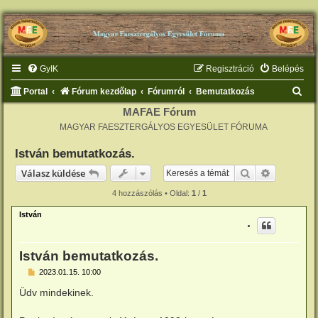
GyIK
Regisztráció
Belépés
K
Portal
Fórum kezdőlap
Fórumról
Bemutatkozás
e
MAFAE Fórum
MAGYAR FAESZTERGÁLYOS EGYESÜLET FÓRUMA
r
e
István bemutatkozás.
s
Keresés
Részletes 
Válasz küldése
é
4 hozzászólás • Oldal:
1
/
1
s
István
István bemutatkozás.
H
2023.01.15. 10:00
o
z
Üdv mindekinek.
z
á
s