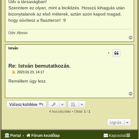
Üdv a társaságban!
á
é
s
Szerintem ez olyan, mint a biciklizés. Hosszú kihagyás után
r
z
e
bizonytalanok az első méterek, aztán azon kapod magad,
ó
l
hogy süvítesz a flaszteron! :9
á
s
Üdv: Abovo
V
i
s
István
s
z
a
a
Re: István bemutatkozás.
t
e
H
2023.01.23. 14:17
o
t
z
e
Reméllem úgy lesz.
z
j
á
é
s
V
r
z
i
e
ó
s
Válasz küldése
l
s
á
z
4 hozzászólás • Oldal:
1
/
1
s
a
a
Ugrás
t
e
t
Portal
Fórum kezdőlap
Kapcsolat
e