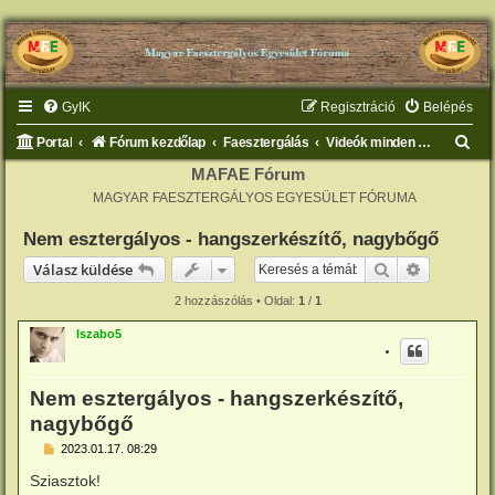
GyIK
Regisztráció
Belépés
K
Portal
Fórum kezdőlap
Faesztergálás
Videók minden mennyiségben
e
MAFAE Fórum
MAGYAR FAESZTERGÁLYOS EGYESÜLET FÓRUMA
r
e
Nem esztergályos - hangszerkészítő, nagybőgő
s
Keresés
Részletes 
Válasz küldése
é
2 hozzászólás • Oldal:
1
/
1
s
lszabo5
Nem esztergályos - hangszerkészítő,
nagybőgő
H
2023.01.17. 08:29
o
z
Sziasztok!
z