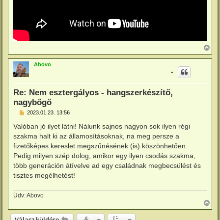
V
i
s
Abovo
s
z
a
a
Re: Nem esztergályos - hangszerkészítő,
t
nagybőgő
e
t
H
2023.01.23. 13:56
e
o
j
z
Valóban jó ilyet látni! Nálunk sajnos nagyon sok ilyen régi
é
z
szakma halt ki az államosításoknak, na meg persze a
r
á
e
s
fizetőképes kereslet megszűnésének (is) köszönhetően.
z
Pedig milyen szép dolog, amikor egy ilyen csodás szakma,
ó
l
több generáción átívelve ad egy családnak megbecsülést és
á
tisztes megélhetést!
s
Üdv: Abovo
V
i
s
Válasz küldése