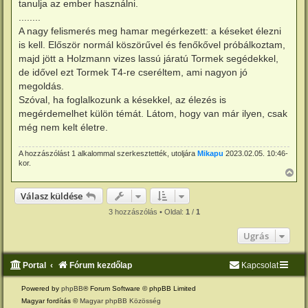
tanulja az ember használni.
........
A nagy felismerés meg hamar megérkezett: a késeket élezni
is kell. Először normál köszörűvel és fenőkővel próbálkoztam,
majd jött a Holzmann vizes lassú járatú Tormek segédekkel,
de idővel ezt Tormek T4-re cseréltem, ami nagyon jó
megoldás.
Szóval, ha foglalkozunk a késekkel, az élezés is
megérdemelhet külön témát. Látom, hogy van már ilyen, csak
még nem kelt életre.
A hozzászólást 1 alkalommal szerkesztették, utoljára
Mikapu
2023.02.05. 10:46-
kor.
V
i
s
Válasz küldése
s
z
3 hozzászólás • Oldal:
1
/
1
a
a
Ugrás
t
e
t
Portal
Fórum kezdőlap
Kapcsolat
e
j
é
Powered by
phpBB
® Forum Software © phpBB Limited
r
Magyar fordítás ©
Magyar phpBB Közösség
e