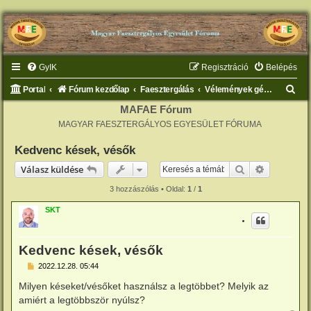
GyIK
Regisztráció
Belépés
K
Portal
Fórum kezdőlap
Faesztergálás
Vélemények gépekről, szerszámokról
e
MAFAE Fórum
MAGYAR FAESZTERGÁLYOS EGYESÜLET FÓRUMA
r
e
Kedvenc kések, vésők
s
Keresés
Részletes 
Válasz küldése
é
3 hozzászólás • Oldal:
1
/
1
s
SKT
Kedvenc kések, vésők
H
2022.12.28. 05:44
o
z
Milyen késeket/vésőket használsz a legtöbbet? Melyik az
z
amiért a legtöbbször nyúlsz?
á
s