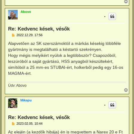
V
z
i
ó
s
l
Abovo
s
á
z
s
a
a
Re: Kedvenc kések, vésők
t
e
H
2022.12.29. 17:56
o
t
z
e
Alapvetően az SK szerszámoktól a márkás késekig többféle
z
j
gyártmány is megtalálható a késtartó szekrényen.
á
é
s
Hogy mégis melyikért nyúlok a legtöbbször? Csapozóból,
r
z
e
leszúróból a saját gyártású, HSS anyagból készültekért,
ó
l
simítóból a 25 mm-es STUBAI-ért, holkerből pedig egy 16-os
á
MAGMA-ért.
s
Üdv: Abovo
V
i
s
Mikapu
s
z
a
a
Re: Kedvenc kések, vésők
t
e
H
2023.02.05. 10:44
o
t
z
e
Az elején (a kezdők hibája) én is megvettem a Narex 20 e Ft