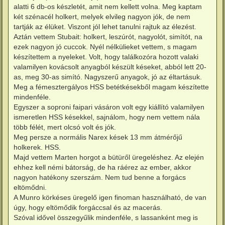
z
j
alatti 6 db-os készletét, amit nem kellett volna. Meg kaptam
á
é
s
két szénacél holkert, melyek elvileg nagyon jók, de nem
r
z
e
tartják az élüket. Viszont jól lehet tanulni rajtuk az élezést.
ó
l
Aztán vettem Stubait: holkert, leszúrót, nagyolót, simítót, na
á
ezek nagyon jó cuccok. Nyél nélkülieket vettem, s magam
s
készítettem a nyeleket. Volt, hogy találkozóra hozott valaki
valamilyen kovácsolt anyagból készült késeket, abból lett 20-
as, meg 30-as simító. Nagyszerű anyagok, jó az éltartásuk.
Meg a fémesztergályos HSS betétkésekből magam készítette
mindenféle.
Egyszer a soproni faipari vásáron volt egy kiállító valamilyen
ismeretlen HSS késekkel, sajnálom, hogy nem vettem nála
több félét, mert olcsó volt és jók.
Meg persze a normális Narex kések 13 mm átmérőjű
holkerek. HSS.
Majd vettem Marten horgot a bütüről üregeléshez. Az elején
ehhez kell némi bátorság, de ha ráérez az ember, akkor
nagyon hatékony szerszám. Nem tud benne a forgács
eltömődni.
A Munro körkéses üregelő igen finoman használható, de van
úgy, hogy eltömődik forgáccsal és az macerás.
Szóval idővel összegyűlik mindenféle, s lassanként meg is